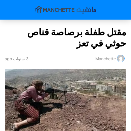
مقتل طفلة برصاصة قناص
حوثي في تعز
Manchette
3 سنوات ago