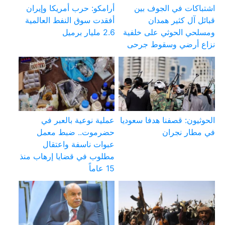
اشتباكات في الجوف بين
أرامكو: حرب أمريكا وإيران
قبائل آل كثير همدان
أفقدت سوق النفط العالمية
ومسلحي الحوثي على خلفية
2.6 مليار برميل
نزاع أرضي وسقوط جرحى
الحوثيون: قصفنا هدفا سعوديا
عملية نوعية بالعبر في
في مطار نجران
حضرموت.. ضبط معمل
عبوات ناسفة واعتقال
مطلوب في قضايا إرهاب منذ
15 عاماً