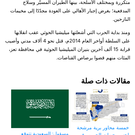
متكررة وبمختلف الأسلحة، بينها الطيران المسيَّر وسلاح
المدفعية؛ بغرض إجبار الأهالي على العودة مجدّدًا إلى مخيمات
النازحين.
ومنذ بداية الحرب التي أشعلتها ميليشيا الحوثي عقب انقلابها
على السلطة أواخر العام 2014م، قتل نحو 4 آلاف مدني وأصيب
قرابة 15 ألف آخرين بنيران الميليشيا الحوثية في محافظة تعز،
المئات منهم قضوا برصاص القناصات.
مقالات ذات صلة
خمسة محاور برية مرشحة
مسؤول: السعودية تتوقع
لحسم جبهات الحروب في