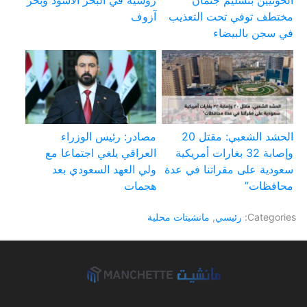
مختطف توفي تحت التعذيب
آزوف
في سجن بالبيضاء
الحشد الشعبي: مقتل 20
مصادر: رئيس الوزراء
وإصابة 32 بغارات أمريكية
العراقي يلغي اجتماعا مع
سعودية على مقراتنا في عدة
ولي العهد السعودي بعد
محافظات”
هجمات
Categories:
رئيسي
,
مانشيتات محلية