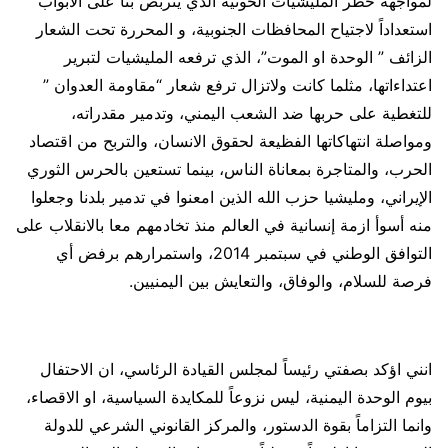
لمواجهة خطر المليشيات الحوثية الذي يتربص بنا على الابواب
استعداداً لاجتياح المحافظات الجنوبية، و المحررة تحت الشعار
الزائف ” الوحدة او الموت”، الذي ترفعه المليشيات لتبرير
اعتداءاتها، مثلما كانت ولاتزال ترفع شعار “مقاومة العدوان ”
للتغطية على حربها ضد الشعب اليمني، وتدمير مقدراته،
ومواصلة انتهاكاتها الفظيعة لحقوق الانسان، والتربح من اقتصاد
الحرب، والمتاجرة بمعاناة الناس، بينما تستعين بالحرس الثوري
الإيراني، ومليشيا حزب الله الذين امعنوا في تدمير بلدنا وجعلوا
منه أسوأ ازمة إنسانية في العالم منذ تخادمهم معا بالانقلاب على
التوافق الوطني في سبتمبر 2014، واستمرارهم برفض أي
فرصة للسلام، والوفاق، والتعايش بين اليمنيين.
انني اؤكد بصفتي رئيساً لمجلس القيادة الرئاسي، ان الاحتفال
بيوم الوحدة اليمنية، ليس نزوعاً للمكايدة السياسية، او الاقصاء،
وانما التزاماً بقوة الدستور، والمركز القانوني الشرعي للدولة