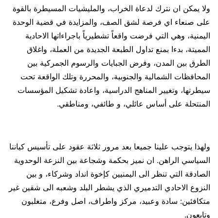
ولا يمكن ان نترك لدعاة الخراب، والمليشيات المسيطرة بالقوة
على صنعاء اي فرصة لشق الصف، والمزايدة في قضية الوحدة
اليمنية، وهي التي فرضت واقعاً تشطيرياً باجراءاتها الاحادية
المميتة، بدءا بمنع تداول الطبعة الجديدة من العملة، واغلاق
الطرق بين المدن، وفرض الجبايات والرسوم الجمركية بين
المحافظات الشمالية والجنوبية، والمحررة وتلك الواقعة تحت
سيطرتها، وتغيير المناهج الدراسية، واعادة تشكيل المؤسسات
المنتحلة على أساس عائلي، و طائفي، ومناطقي.
ولهذا يتوجب علينا جميعا بعد مرور ثلاثة عقود على تأسيس كياننا
السياسي الراهن. ان نميز بحكمة وشجاعة بين النزعة الوحدوية
الصادقة التي تنظر الى اليمنيين كإخوة انداد وشركاء، و بين
النزوع الاحادي التدميري الذي يشطر البلد وشعبه الى شقين غير
متكافئين: سادة وعبيد، مركز واطراف، اصل وفرع، متغلبون
وتابعون.