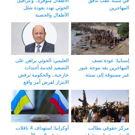
في سبتة عقب تدفق
الأطفال متوفرة.. وعراقيل
المهاجرين
الحوثي تهدد بعودة شلل
الأطفال والحصبة
إسبانيا: عودة نصف
العليمي: الحوثي يراهن على
المهاجرين بعد موجة عبور
التصعيد لخدمة أجندات
غير مسبوقة إلى سبتة
خارجية.. والحكومة ترفض
الابتزاز لفرض أمر واقع
مركز حقوقي يطالب
أوكرانيا: استهداف 4 ناقلات
الحوثيين بتسليم جثمان
روسية في البحر الأسود وبحر