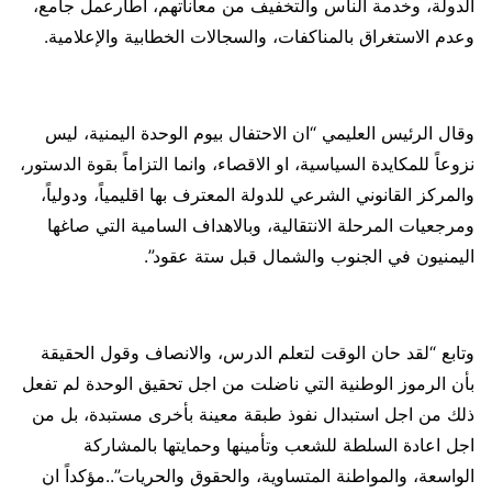
الدولة، وخدمة الناس والتخفيف من معاناتهم، اطارعمل جامع،
وعدم الاستغراق بالمناكفات، والسجالات الخطابية والإعلامية.
وقال الرئيس العليمي “ان الاحتفال بيوم الوحدة اليمنية، ليس
نزوعاً للمكايدة السياسية، او الاقصاء، وانما التزاماً بقوة الدستور،
والمركز القانوني الشرعي للدولة المعترف بها اقليمياً، ودولياً،
ومرجعيات المرحلة الانتقالية، وبالاهداف السامية التي صاغها
اليمنيون في الجنوب والشمال قبل ستة عقود”.
وتابع “لقد حان الوقت لتعلم الدرس، والانصاف وقول الحقيقة
بأن الرموز الوطنية التي ناضلت من اجل تحقيق الوحدة لم تفعل
ذلك من اجل استبدال نفوذ طبقة معينة بأخرى مستبدة، بل من
اجل اعادة السلطة للشعب وتأمينها وحمايتها بالمشاركة
الواسعة، والمواطنة المتساوية، والحقوق والحريات”..مؤكداً ان