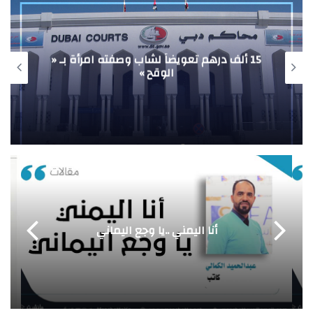
15 ألف درهم تعويضاً لشاب وصفته امرأة بـ «
الوقح »
أنا اليمني ..يا وجع اليماني