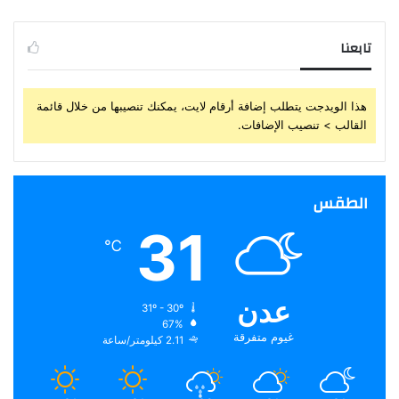
تابعنا
هذا الويدجت يتطلب إضافة أرقام لايت، يمكنك تنصيبها من خلال قائمة
القالب > تنصيب الإضافات.
الطقس
31
℃
عدن
31º - 30º
67%
غيوم متفرقة
2.11 كيلومتر/ساعة