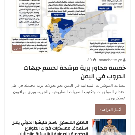
تقارير
30
manchette ye
خمسة محاور برية مرشحة لحسم جبهات
الحروب في اليمن
تتصاعد المؤشرات الميدانية في اليمن نحو تحولات برية محتملة في ظل
احتدام المواجهات وتكثيف الضربات الصاروخية والجوية، ويرى مراقبون
عسكريون…
أكمل القراءة »
الناطق العسكري باسم مليشيا الحوثي يعلن
استهداف معسكرات قوات الطوارئ
الحكومية بالصواريخ الباليستية والطائرات