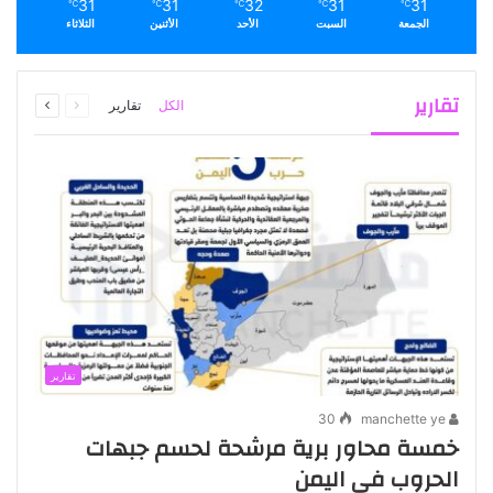
31
31
32
31
31
℃
℃
℃
℃
℃
الجمعة
السبت
الأحد
الأثنين
الثلاثاء
السابقة
التالية
تقارير
الكل
تقارير
الصفحة
الصفحة
تقارير
30
manchette ye
خمسة محاور برية مرشحة لحسم جبهات
الحروب في اليمن