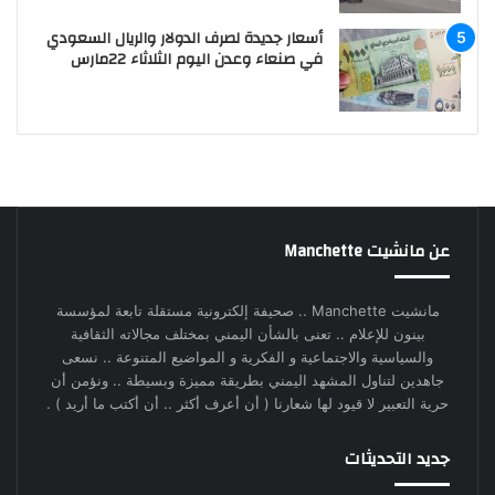
أسعار جديدة لصرف الدولار والريال السعودي
في صنعاء وعدن اليوم الثلاثاء 22مارس
عن مانشيت Manchette
مانشيت Manchette .. صحيفة إلكترونية مستقلة تابعة لمؤسسة
بينون للإعلام .. تعنى بالشأن اليمني بمختلف مجالاته الثقافية
والسياسية والاجتماعية و الفكرية و المواضيع المتنوعة .. نسعى
جاهدين لتناول المشهد اليمني بطريقة مميزة وبسيطة .. ونؤمن أن
حرية التعبير لا قيود لها شعارنا ( أن أعرف أكثر .. أن أكتب ما أريد ) .
جديد التحديثات