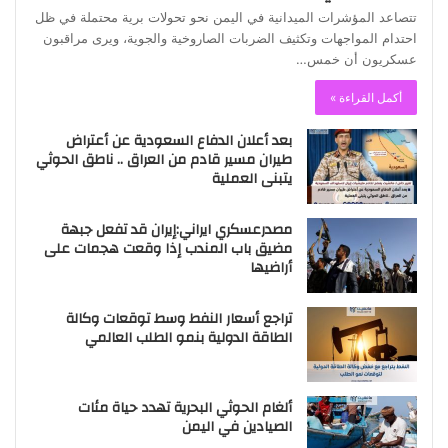
تتصاعد المؤشرات الميدانية في اليمن نحو تحولات برية محتملة في ظل
احتدام المواجهات وتكثيف الضربات الصاروخية والجوية، ويرى مراقبون
عسكريون أن خمس…
أكمل القراءة »
بعد أعلان الدفاع السعودية عن أعتراض
طيران مسير قادم من العراق .. ناطق الحوثي
يتبنى العملية
مصدرعسكري ايراني:إيران قد تفعل جبهة
مضيق باب المندب إذا وقعت هجمات على
أراضيها
تراجع أسعار النفط وسط توقعات وكالة
الطاقة الدولية بنمو الطلب العالمي
ألغام الحوثي البحرية تهدد حياة مئات
الصيادين في اليمن