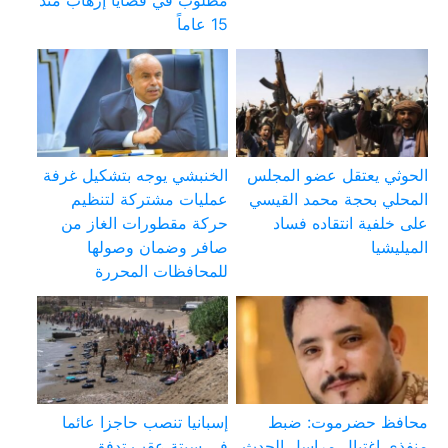
15 عاماً
الحوثي يعتقل عضو المجلس
الخنبشي يوجه بتشكيل غرفة
المحلي بحجة محمد القيسي
عمليات مشتركة لتنظيم
على خلفية انتقاده فساد
حركة مقطورات الغاز من
الميليشيا
صافر وضمان وصولها
للمحافظات المحررة
محافظ حضرموت: ضبط
إسبانيا تنصب حاجزا عائما
منفذي اغتيال مراسل الحدث
في سبتة عقب تدفق