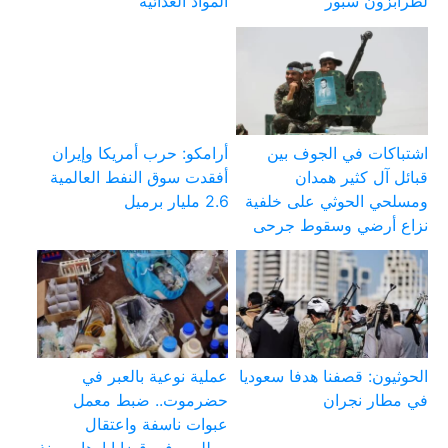
لطرابزون سبور
المواد الغذائية
اشتباكات في الجوف بين
أرامكو: حرب أمريكا وإيران
قبائل آل كثير همدان
أفقدت سوق النفط العالمية
ومسلحي الحوثي على خلفية
2.6 مليار برميل
نزاع أرضي وسقوط جرحى
الحوثيون: قصفنا هدفا سعوديا
عملية نوعية بالعبر في
في مطار نجران
حضرموت.. ضبط معمل
عبوات ناسفة واعتقال
مطلوب في قضايا إرهاب منذ