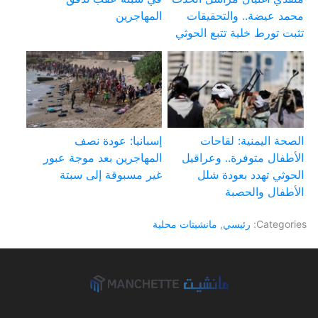
محمد عيضة.. والتحقيقات
المهاجرين
تثبت تورط خلية تتبع الحوثي
الصحة اليمنية: لقاحات
إسبانيا: عودة نصف
الأطفال متوفرة.. وعراقيل
المهاجرين بعد موجة عبور
الحوثي تهدد بعودة شلل
غير مسبوقة إلى سبتة
الأطفال والحصبة
Categories:
رئيسي
,
مانشيتات محلية