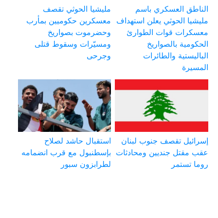
الناطق العسكري باسم
مليشيا الحوثي تقصف
مليشيا الحوثي يعلن استهداف
معسكرين حكوميين بمأرب
معسكرات قوات الطوارئ
وحضرموت بصواريخ
الحكومية بالصواريخ
ومسيّرات وسقوط قتلى
الباليستية والطائرات
وجرحى
المسيرة
إسرائيل تقصف جنوب لبنان
استقبال حاشد لصلاح
عقب مقتل جنديين ومحادثات
بإسطنبول مع قرب انضمامه
روما تستمر
لطرابزون سبور