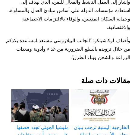
وأشار إلى العمل الناشط والفعال لليمن، الذي يهدف إلى
استعادة مؤسسات الدولة على أساس مبادئ العدل والمساواة،
وحماية السكان المدنيين، والوفاء بالالتزامات الاجتماعية
والاقتصادية.
وأضاف لوكاشينكو: “الجانب البيلاروسي مستعد لمساعدة بلادكم
من خلال تزويده بالسلع الضرورية من غذاء وأدوية ومعدات
الزراعة والشحن وبناء الطرق”.
مقالات ذات صلة
الخارجية اليمنية ترحب ببيان
مليشيا الحوثي تجدد قصفها
مجلس الأمن وتدين انتهاك
على مدينة مأرب ودفاعات