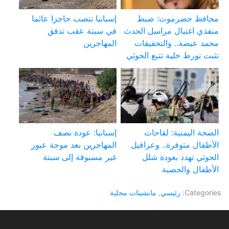
محافظ حضرموت: ضبط
إسبانيا تنصب حاجزا عائما
منفذي اغتيال مراسل الحدث
في سبتة عقب تدفق
محمد عيضة.. والتحقيقات
المهاجرين
تثبت تورط خلية تتبع الحوثي
الصحة اليمنية: لقاحات
إسبانيا: عودة نصف
الأطفال متوفرة.. وعراقيل
المهاجرين بعد موجة عبور
الحوثي تهدد بعودة شلل
غير مسبوقة إلى سبتة
الأطفال والحصبة
Categories:
رئيسي
,
مانشيتات محلية