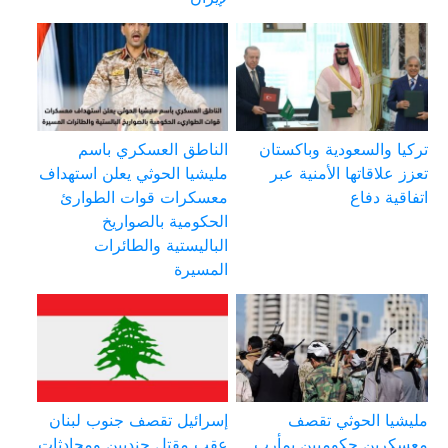
تركيا والسعودية وباكستان
الناطق العسكري باسم
تعزز علاقاتها الأمنية عبر
مليشيا الحوثي يعلن استهداف
اتفاقية دفاع
معسكرات قوات الطوارئ
الحكومية بالصواريخ
الباليستية والطائرات
المسيرة
مليشيا الحوثي تقصف
إسرائيل تقصف جنوب لبنان
معسكرين حكوميين بمأرب
عقب مقتل جنديين ومحادثات