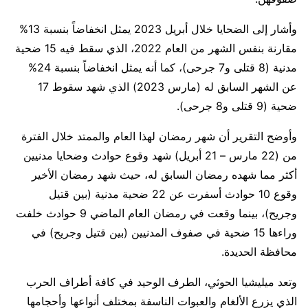
وأشار إلى الضحايا خلال أبريل 2023 يمثل انخفاضاً بنسبة 13%
مقارنة بنفس الشهر من العام 2022، الذي سقط فيه 15 ضحية
مدنية (8 قتلى و7 جرحى)، كما أنه يمثل انخفاضاً بنسبة 24%
عن الشهر السابق له (مارس 2023) الذي شهد سقوط 17
ضحية (9 قتلى و8 جرحى).
وأوضح التقرير أن شهر رمضان لهذا العام والممتد خلال الفترة
من (22 مارس – 21 أبريل) شهد وقوع حوادث وضحايا مدنيين
أكثر مما شهده رمضان السابق له، حيث شهد رمضان الأخير
وقوع 10 حوادث أسفرت عن 22 ضحية مدنية (بين قتيل
وجريح)، بينما وقعت في رمضان العام الماضي 9 حوادث خلفت
وراءها 15 ضحية في صفوف المدنيين (بين قتيل وجريح) في
محافظة الحديدة.
وتعد ميليشيا الحوثي، الطرف الوحيد في كافة أطراف الحرب
الذي يزرع الألغام والعبوات الناسفة بمختلف أنواعها وأحجامها