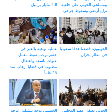
ومسلحي الحوثي على خلفية
2.6 مليار برميل
نزاع أرضي وسقوط جرحى
الحوثيون: قصفنا هدفا سعوديا
عملية نوعية بالعبر في
في مطار نجران
حضرموت.. ضبط معمل
عبوات ناسفة واعتقال
مطلوب في قضايا إرهاب منذ
15 عاماً
الحوثي يعتقل عضو المجلس
الخنبشي يوجه بتشكيل غرفة