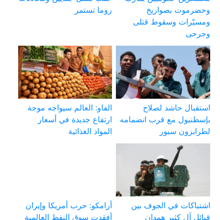
وحضرموت بصواريخ
روما تستمر
ومسيّرات وسقوط قتلى
وجرحى
استقبال حاشد لصلاح
الفاو: العالم سيواجه موجة
بإسطنبول مع قرب انضمامه
ارتفاع جديدة في أسعار
لطرابزون سبور
المواد الغذائية
اشتباكات في الجوف بين
أرامكو: حرب أمريكا وإيران
قبائل آل كثير همدان
أفقدت سوق النفط العالمية