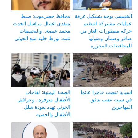
الخنبشي يوجه بتشكيل غرفة
محافظ حضرموت: ضبط
عمليات مشتركة لتنظيم
منفذي اغتيال مراسل الحدث
حركة مقطورات الغاز من
محمد عيضة.. والتحقيقات
صافر وضمان وصولها
تثبت تورط خلية تتبع الحوثي
للمحافظات المحررة
إسبانيا تنصب حاجزا عائما
الصحة اليمنية: لقاحات
في سبتة عقب تدفق
الأطفال متوفرة.. وعراقيل
المهاجرين
الحوثي تهدد بعودة شلل
الأطفال والحصبة