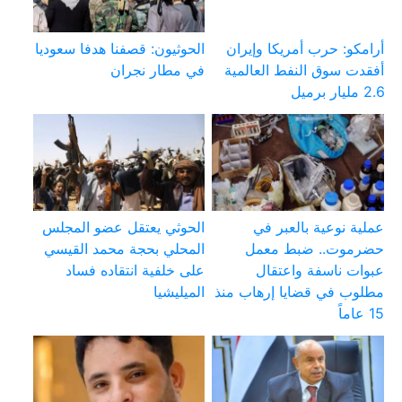
أرامكو: حرب أمريكا وإيران
الحوثيون: قصفنا هدفا سعوديا
أفقدت سوق النفط العالمية
في مطار نجران
2.6 مليار برميل
عملية نوعية بالعبر في
الحوثي يعتقل عضو المجلس
حضرموت.. ضبط معمل
المحلي بحجة محمد القيسي
عبوات ناسفة واعتقال
على خلفية انتقاده فساد
مطلوب في قضايا إرهاب منذ
الميليشيا
15 عاماً