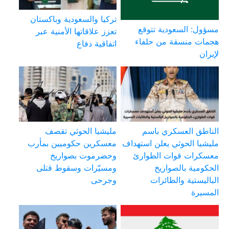
تركيا والسعودية وباكستان
مسؤول: السعودية تتوقع
تعزز علاقاتها الأمنية عبر
هجمات منسقة من حلفاء
اتفاقية دفاع
لإيران
الناطق العسكري باسم
مليشيا الحوثي تقصف
مليشيا الحوثي يعلن استهداف
معسكرين حكوميين بمأرب
معسكرات قوات الطوارئ
وحضرموت بصواريخ
الحكومية بالصواريخ
ومسيّرات وسقوط قتلى
الباليستية والطائرات
وجرحى
المسيرة