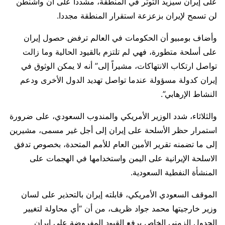
على إيران سيزيد التوتر في المنطقة، مشددا على أن واشنطن
لن تسمح لإيران بزعزعة استقرار المنطقة مجددا.
وأضاف بومبيو أن الحكومات في العالم ترفض حصول إيران
على أسلحة متطورة، فهي لم تلتزم بالقيود الحالية وما زالت
تواصل ارتكاب الانتهاكات، مشيراً إلى” أنه لا يمكن الوثوق في
إيران كدولة مسؤولة عندما تواصل تهديد الدول الأخرى ودعم
النشاط الإرهابي”.
والثلاثاء، شدد الوزير الأمريكي والمندوب السعودي، على ضرورة
استمرار حظر الأسلحة على إيران إلى أجل غير مسمى، مشيرين
إلى ما تضمنه تقرير الأمين العام للأمم المتحدة، بخصوص تدفق
الاسلحة الإيرانية على اليمن واستخدامها في الهجمات على
المنشأة النفطية السعودية.
الموقف السعودي الأمريكي، قابلته إيران بالتحذير على لسان
وزير خارجيتها محمد جواد ظريف، من أن “أي محاولة لتغيير
الجدول الزمني الخاص برفع القيود المفروضة على إيران