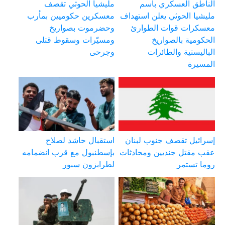
الناطق العسكري باسم
مليشيا الحوثي تقصف
مليشيا الحوثي يعلن استهداف
معسكرين حكوميين بمأرب
معسكرات قوات الطوارئ
وحضرموت بصواريخ
الحكومية بالصواريخ
ومسيّرات وسقوط قتلى
الباليستية والطائرات
وجرحى
المسيرة
إسرائيل تقصف جنوب لبنان
استقبال حاشد لصلاح
عقب مقتل جنديين ومحادثات
بإسطنبول مع قرب انضمامه
روما تستمر
لطرابزون سبور