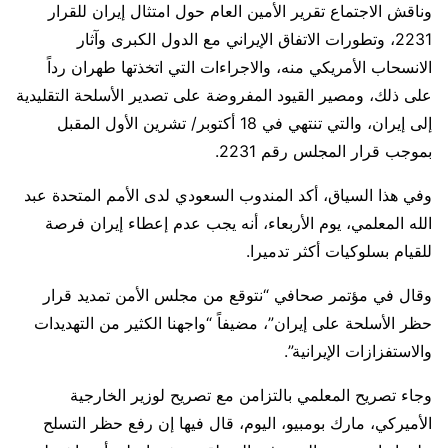
وناقش الاجتماع تقرير الأمين العام حول امتثال إيران للقرار
2231، وتطورات الاتفاق الإيراني مع الدول الكبرى وآثار
الانسحاب الأمريكي منه، والاجراءات التي اتخذتها طهران رداً
على ذلك، ومصير القيود المفروضة على تصدير الأسلحة التقليدية
إلى إيران، والتي تنتهي في 18 أكتوبر/ تشرين الأول المقبل
بموجب قرار المجلس رقم 2231.
وفي هذا السياق، أكد المندوب السعودي لدى الأمم المتحدة عبد
الله المعلمي، يوم الأربعاء، أنه يجب عدم إعطاء إيران فرصة
للقيام بسلوكيات أكثر تدميرا.
وقال في مؤتمر صحافي “نتوقع من مجلس الأمن تمديد قرار
حظر الأسلحة على إيران”، مضيفاً “واجهنا الكثير من التهديدات
والاستفزازات الإيرانية”.
وجاء تصريح المعلمي بالتزامن مع تصريح لوزير الخارجية
الأميركي، مارك بومبيو، اليوم، قال فيها إن رفع حظر التسلح