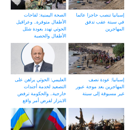
إسبانيا تنصب حاجزا عائما
الصحة اليمنية: لقاحات
في سبتة عقب تدفق
الأطفال متوفرة.. وعراقيل
المهاجرين
الحوثي تهدد بعودة شلل
الأطفال والحصبة
إسبانيا: عودة نصف
العليمي: الحوثي يراهن على
المهاجرين بعد موجة عبور
التصعيد لخدمة أجندات
غير مسبوقة إلى سبتة
خارجية.. والحكومة ترفض
الابتزاز لفرض أمر واقع