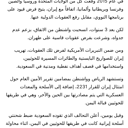
في عام 2015 وقعت كل من الولايات المتحدة وروسيا والصين
وفرنسا وبريطانيا وألمانيا، اتفاقاً مع إيران، يتيح فرض قيود على
برنامجها النووي، مقابل رفع العقوبات الدولية عنها.
لكن بعد 3 سنوات، انسحبت واشنطن من الاتفاق، بزعم عدم
جدواه، وشرعت بفرض عقوبات قاسية على طهران.
ومن ضمن التبريرات الأمريكية لفرض تلك العقوبات، تهريب
إيران للصواريخ البايستية والطائرات المسيرة للحوثيين،
واستخدامها في قصف أهداف نفطية ومدنية في السعودية.
وتستشهد الرياض وواشنطن بمضامين تقرير الأمين العام حول
امتثال إيران للقرار 2231، إضافة إلى الأسلحة والمعدات
العسكرية التي يتم مصادرتها بين الحين والأخر، وهي في طريقها
للحوثيين قبالة اليمن.
وقبل يومين، أعلن التحالف الذي تقوده السعودية ضبط شحنتي
أسلحة إيرانية كانت في طريقها للحوثيين في اليمن، اثناء محاولة