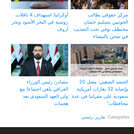
مركز حقوقي يطالب
أوكرانيا: استهداف 4 ناقلات
الحوثيين بتسليم جثمان
روسية في البحر الأسود وبحر
مختطف توفي تحت التعذيب
آزوف
في سجن بالبيضاء
الحشد الشعبي: مقتل 20
مصادر: رئيس الوزراء
وإصابة 32 بغارات أمريكية
العراقي يلغي اجتماعا مع
سعودية على مقراتنا في عدة
ولي العهد السعودي بعد
محافظات”
هجمات
Categories:
تقارير
,
رئيسي