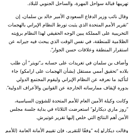
تهريبها قبالة سواحل المهرة، والساحل الجنوبي للبلاد.
وقال نائب وزير الدفاع السعودي الأمير خالد بن سلمان، إن
“تقرير الأمم المتحدة الذي يثبت تورط النظام الإيراني بالهجمات
التخريبية على المملكة يبين الوجه الحقيقي لهذا النظام برؤيته
الظلامية للمنطقة، في نفس الوقت الذي يبحث فيه جيرانه عن
استقرار المنطقة وعلاقات حسن الجوار”.
وأضاف بن سلمان في تغريدات على حسابه بـ”تويتر” أن طلب
بلاده “تحقيق أممي مستقل (بشأن الهجمات على ارامكو) جاء
لتأكيد ما نعرفه عن النظام الإيراني وليقوم المجتمع الدولي
بدوره لإيقاف ممارساته الخارجة عن القوانين والأعراف الدولية”.
وكانت وكيلة الأمين العام للأمم المتحدة للشؤون السياسية،
“روز ماري ديكارلو” استعرضت الثلاثاء في بداية جلسة مجلس
الأمن أهم النتائج التي خلص إليها تقرير غوتيرش.
وقالت ديكارلو إنه “وفقًا للتقرير، فإن تقييم الأمانة العامة (للأمم