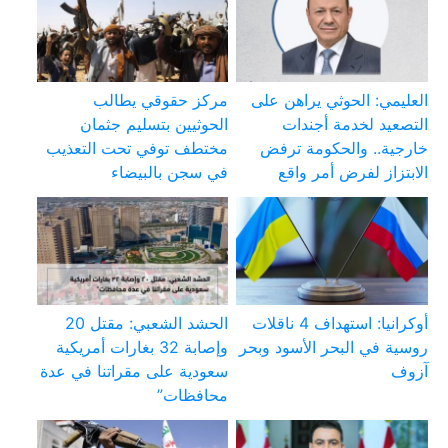
العليمي: الحوثي يراهن على
مركز حقوقي يطالب
التصعيد لخدمة أجندات
الحوثيين بتسليم جثمان
خارجية.. والحكومة ترفض
مختطف توفي تحت التعذيب
الابتزاز لفرض أمر واقع
في سجن بالبيضاء
أوكرانيا: استهداف 4 ناقلات
الحشد الشعبي: مقتل 20
روسية في البحر الأسود وبحر
وإصابة 32 بغارات أمريكية
آزوف
سعودية على مقراتنا في عدة
محافظات”