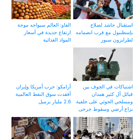
استقبال حاشد لصلاح
الفاو: العالم سيواجه موجة
بإسطنبول مع قرب انضمامه
ارتفاع جديدة في أسعار
لطرابزون سبور
المواد الغذائية
اشتباكات في الجوف بين
أرامكو: حرب أمريكا وإيران
قبائل آل كثير همدان
أفقدت سوق النفط العالمية
ومسلحي الحوثي على خلفية
2.6 مليار برميل
نزاع أرضي وسقوط جرحى