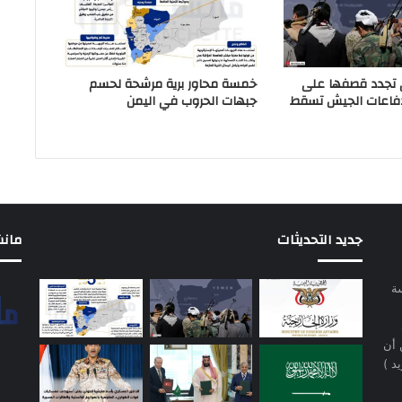
 تجدد قصفها على
خمسة محاور برية مرشحة لحسم
دفاعات الجيش تسقط
جبهات الحروب في اليمن
جديد التحديثات
مانشيت 
سة
 أن
د )