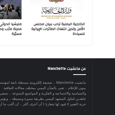
الخارجية اليمنية ترحب ببيان مجلس
مليشيا الحوثي
الأمن وتدين انتهاك الطائرات الإيرانية
مدينة مأرب و
للسيادة
مسيّرة
عن مانشيت Manchette
مانشيت Manchette .. صحيفة إلكترونية مستقلة تابعة لمؤس
بينون للإعلام .. تعنى بالشأن اليمني بمختلف مجالاته الثقافية
والسياسية والاجتماعية و الفكرية و المواضيع المتنوعة .. نسعى
جاهدين لتناول المشهد اليمني بطريقة مميزة وبسيطة .. ونؤمن
حرية التعبير لا قيود لها شعارنا ( أن أعرف أكثر .. أن أكتب ما أري
.