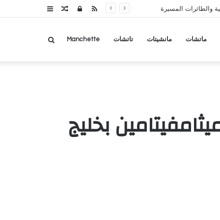
RSS
تسجيل
مقال
عمود
ة والطائرات المسيرة
الدخول
عشوائي
جانبي
بحث
ماتشات
مانشيتات
تاتشات
Manchette
عن
لحشيش والميثامفيتامين بخليج