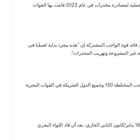
في إطار القوات البحرية المشتركة (CMF). وهذه أول عملية لمصادرة مخدرات في عام 2023 قامت بها القوات
، قائد قوة الواجب المشتركة إن “هذه مجرد بداية لعملنا في
ة غير المشروعة وتهريب المخدرات”.
وأضاف: “يأتي هذا نتيجة للشراكة المثمرة بين قوة الواجب المختلطة 150 وجميع الدول الشريكة في القوات البحرية
وتولى بايرون قيادة فرقة العمل متعددة الجنسيات في 18 يناير/كانون الثاني الجاري، بعد أن قاد اللواء البحري