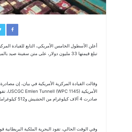
book
أعلن الأسطول الخامس الأمريكي، التابع للقيادة المركز
تبلغ قيمتها 33 مليون دولار، على متن سفينة صيد بالمياه الدولية في خليج عُمان، الاثنين.
وقالت القيادة المركزية الأمريكية في بيان، إن مصادر
صادرت 4 آلاف كيلوغرام من الحشيش و512 كيلوغراما من الميثامفيتامين من سفينة التهريب.