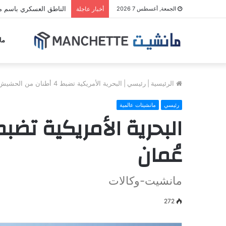
الناطق العسكري باسم مل
الجمعة, أغسطس 7 2026
أخبار عاجلة
ما
الرئيسية
|
رئيسي
|
البحرية الأمريكية تضبط 4 أطنان من الحشيش والميثامفيتامين بخليج عُمان
رئيسي
مانشيتات عالمية
عُمان
مانشيت-وكالات
272