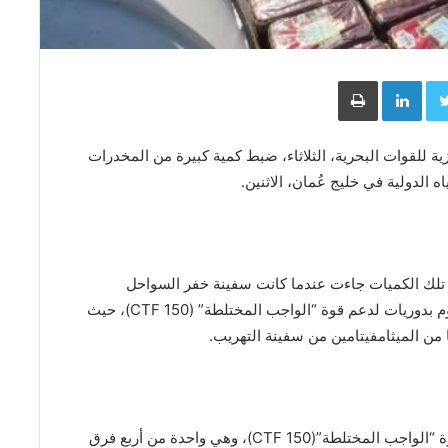
Face
Twitter
LinkedIn
طباعة
ية للقوات البحرية، الثلاثاء، ضبط كمية كبيرة من المخدرات
ة تلك الكميات جاءت عندما كانت سفينة خفر السواحل
الأمريكية USCGC Emlen Tunnell (WPC 1145)، تقوم بدوريات لدعم قوة “الواجب المختلطة” (CTF 150)، حيث
وفي الوقت الحالي، تقود البحرية الملكية البريطانية قوة “الواجب المختلطة”(CTF 150)، وهي واحدة من أربع فرق