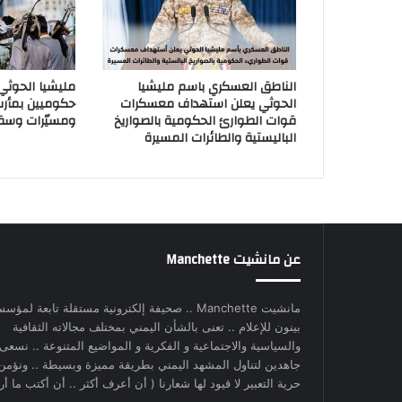
الناطق العسكري باسم مليشيا
مليشيا الحوث
الحوثي يعلن استهداف معسكرات
حكوميين بمأر
قوات الطوارئ الحكومية بالصواريخ
ومسيّرات وسق
الباليستية والطائرات المسيرة
عن مانشيت Manchette
مانشيت Manchette .. صحيفة إلكترونية مستقلة تابعة لمؤس
بينون للإعلام .. تعنى بالشأن اليمني بمختلف مجالاته الثقافية
والسياسية والاجتماعية و الفكرية و المواضيع المتنوعة .. نسعى
جاهدين لتناول المشهد اليمني بطريقة مميزة وبسيطة .. ونؤمن
حرية التعبير لا قيود لها شعارنا ( أن أعرف أكثر .. أن أكتب ما أري
.