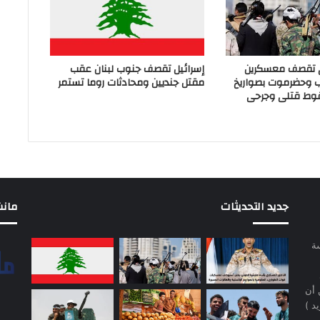
ي تقصف معسكرين
إسرائيل تقصف جنوب لبنان عقب
ب وحضرموت بصواريخ
مقتل جنديين ومحادثات روما تستمر
وط قتلى وجرحى
جديد التحديثات
مانشيت 
سة
 أن
د )