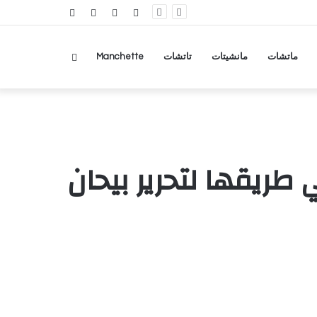
RSS
تسجيل
مقال
عمود
الدخول
عشوائي
جانبي
بحث
ماتشات
مانشيتات
تاتشات
Manchette
عن
طريقها لتحرير بيحان