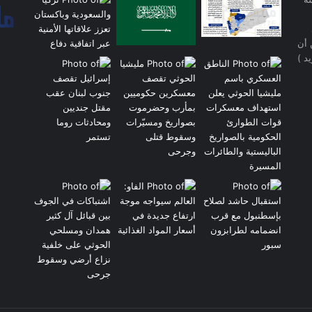
 أن
د )