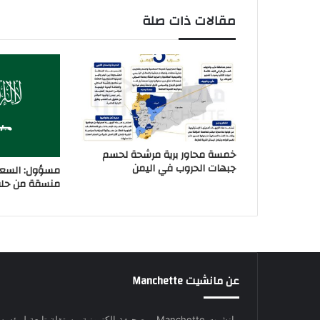
مقالات ذات صلة
خمسة محاور برية مرشحة لحسم
جبهات الحروب في اليمن
مسؤول: السعو
منسقة من حلفا
عن مانشيت Manchette
مانشيت Manchette .. صحيفة إلكترونية مستقلة تابعة لمؤس