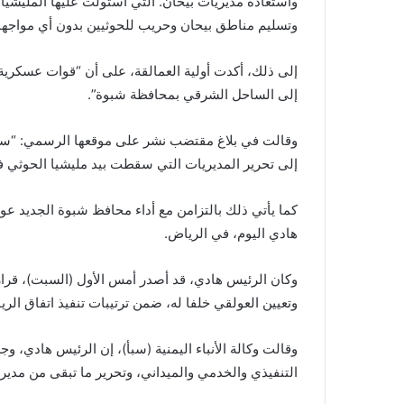
واستعادة مديريات بيحان. التي استولت عليها المليشيا 
وتسليم مناطق بيحان وحريب للحوثيين بدون أي مواجها
إلى ذلك، أكدت أولية العمالقة، على أن “قوات عسكرية 
إلى الساحل الشرقي بمحافظة شبوة”.
وقالت في بلاغ مقتضب نشر على موقعها الرسمي: “سيسه
إلى تحرير المديريات التي سقطت بيد مليشيا الحوثي 
كما يأتي ذلك بالتزامن مع أداء محافظ شبوة الجديد عو
هادي اليوم، في الرياض.
وكان الرئيس هادي، قد أصدر أمس الأول (السبت)، قرا
وتعيين العولقي خلفا له، ضمن ترتيبات تنفيذ اتفاق الري
وقالت وكالة الأنباء اليمنية (سبأ)، إن الرئيس هادي، و
التنفيذي والخدمي والميداني، وتحرير ما تبقى من مدير