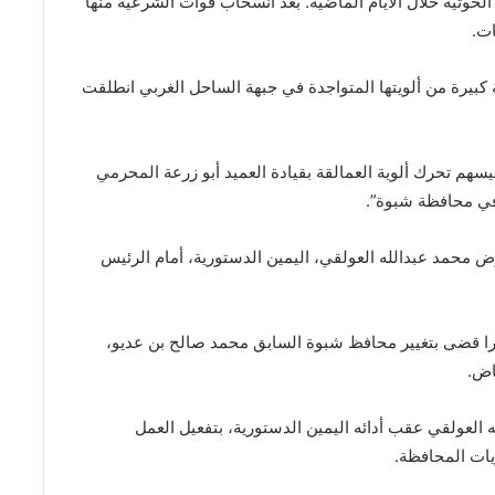
الحوثية خلال الأيام الماضية. بعد انسحاب قوات الشرعية منها
ت.
كبيرة من ألويتها المتواجدة في جبهة الساحل الغربي انطلقت
م تحرك ألوية العمالقة بقيادة العميد أبو زرعة المحرمي
في محافظة شبوة”.
ض محمد عبدالله العولقي، اليمين الدستورية، أمام الرئيس
را قضى بتغيير محافظ شبوة السابق محمد صالح بن عديو،
اض.
جه العولقي عقب أدائه اليمين الدستورية، بتفعيل العمل
يات المحافظة.