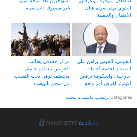
الأطفال متوفرة.. وعراقيل
المهاجرين بعد موجة عبور
الحوثي تهدد بعودة شلل
غير مسبوقة إلى سبتة
الأطفال والحصبة
العليمي: الحوثي يراهن على
مركز حقوقي يطالب
التصعيد لخدمة أجندات
الحوثيين بتسليم جثمان
خارجية.. والحكومة ترفض
مختطف توفي تحت التعذيب
الابتزاز لفرض أمر واقع
في سجن بالبيضاء
Categories:
رئيسي
,
مانشيتات محلية