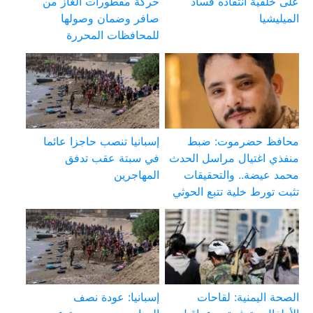
على خلفية انتقاده فساد
حركة مقطورات الغاز من
الميليشيا
صافر وضمان وصولها
للمحافظات المحررة
محافظ حضرموت: ضبط
إسبانيا تنصب حاجزا عائما
منفذي اغتيال مراسل الحدث
في سبتة عقب تدفق
محمد عيضة.. والتحقيقات
المهاجرين
تثبت تورط خلية تتبع الحوثي
الصحة اليمنية: لقاحات
إسبانيا: عودة نصف