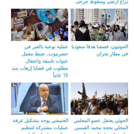
نزاع أرضي وسقوط جرحى
الحوثيون: قصفنا هدفا سعوديا
عملية نوعية بالعبر في
في مطار نجران
حضرموت.. ضبط معمل
عبوات ناسفة واعتقال
مطلوب في قضايا إرهاب منذ
15 عاماً
الحوثي يعتقل عضو المجلس
الخنبشي يوجه بتشكيل غرفة
المحلي بحجة محمد القيسي
عمليات مشتركة لتنظيم