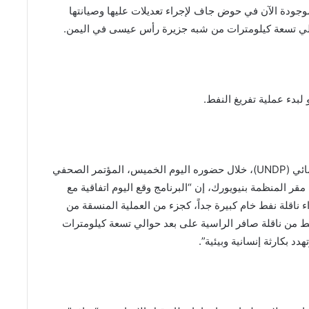
موجودة الآن في حوض جاف لإجراء تعديلات عليها وصيانتها
والي تسعة كيلومترات من شبه جزيرة رأس عيسى في اليمن.
 لبدء عملية تفريغ النفط.
وذكر ذلك أخيم شتاينر، مدير برنامج الأمم المتحدة الإنمائي (UNDP)، خلال حضوره اليوم الخميس، المؤتمر الصحفي
قر المنظمة بنيويورك، إن “البرنامج وقع اليوم اتفاقية مع
لية لتأمين شراء ناقلة نفط خام كبيرة جداً، كجزء من العملية المنسقة من
نفط من ناقلة صافر الراسية على بعد حوالي تسعة كيلومترات
بكارثة إنسانية وبيئية”.