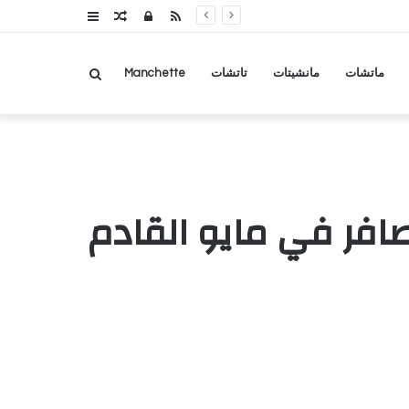
RSS
تسجيل
مقال
عمود
الدخول
عشوائي
جانبي
بحث
ماتشات
مانشيتات
تاتشات
Manchette
عن
صافر في مايو القادم