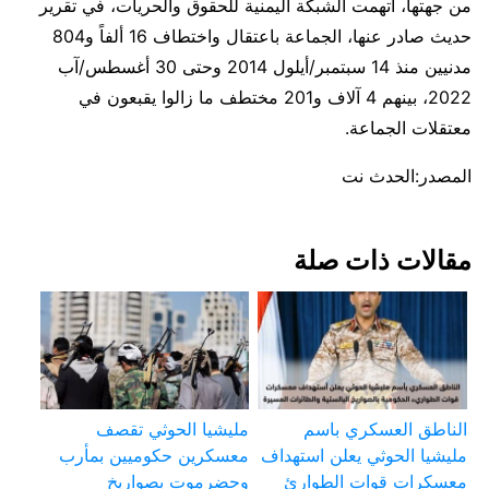
من جهتها، اتهمت الشبكة اليمنية للحقوق والحريات، في تقرير
حديث صادر عنها، الجماعة باعتقال واختطاف 16 ألفاً و804
مدنيين منذ 14 سبتمبر/أيلول 2014 وحتى 30 أغسطس/آب
2022، بينهم 4 آلاف و201 مختطف ما زالوا يقبعون في
معتقلات الجماعة.
المصدر:الحدث نت
مقالات ذات صلة
الناطق العسكري باسم
مليشيا الحوثي تقصف
مليشيا الحوثي يعلن استهداف
معسكرين حكوميين بمأرب
معسكرات قوات الطوارئ
وحضرموت بصواريخ