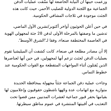
وزعمت حينها أن النيابة الخاضعة لها نسّقت عمليات الدفن
الجماعية مع اللجنة الدولية للصليب الأحمر، حيث كانت هذه
الجثث موجودة في ثلاجات المشافي الحكومية.
في حين أعلن الحوثيون أواخر أكتوبر/تشرين الأول الماضي،
تدشين ما وصفتها بالمرحلة الأولى لدفن 28 جثة لمجهولي الهوية
في العاصمة المختطفة صنعاء، وفقا لـ”الشرق الأوسط”.
إلا أن مصادر مطلعة في صنعاء، كانت كشفت أن الميليشيا تقوم
بعمليات الدفن لجثث تزعم أنها لمجهولين، في حين أنها لعناصرها
الذين يُقتلون أثناء المواجهات المتقطعة مع القوات الحكومية عند
خطوط التماس.
وجاءت عملية دفن الجماعة جثثاً مجهولة بمحافظة الحديدة
متوازية مع اتهامات عدة وجّهها ناشطون حقوقيون وإعلاميون لها
بقيامها بحفر قبور جماعية لعشرات المدنيين ممن قضوا تحت
التعذيب في أقبيتها المنتشرة في عموم مناطق سيطرتها.