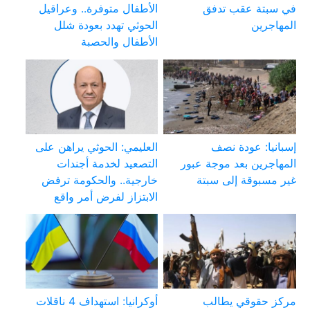
في سبتة عقب تدفق
الأطفال متوفرة.. وعراقيل
المهاجرين
الحوثي تهدد بعودة شلل
الأطفال والحصبة
إسبانيا: عودة نصف
العليمي: الحوثي يراهن على
المهاجرين بعد موجة عبور
التصعيد لخدمة أجندات
غير مسبوقة إلى سبتة
خارجية.. والحكومة ترفض
الابتزاز لفرض أمر واقع
مركز حقوقي يطالب
أوكرانيا: استهداف 4 ناقلات