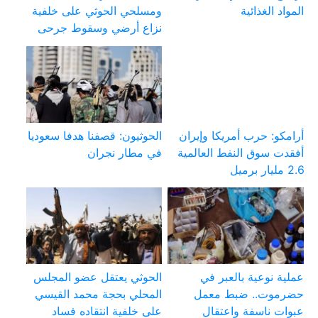
المواد الغذائية
ومسلحي الحوثي على خلفية
نزاع أرضي وسقوط جرحى
أرامكو: حرب أمريكا وإيران
الحوثيون: قصفنا هدفا سعوديا
أفقدت سوق النفط العالمية
في مطار نجران
2.6 مليار برميل
عملية نوعية بالعبر في
الحوثي يعتقل عضو المجلس
حضرموت.. ضبط معمل
المحلي بحجة محمد القيسي
عبوات ناسفة واعتقال
على خلفية انتقاده فساد