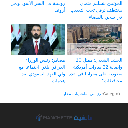
الحوثيين بتسليم جثمان
روسية في البحر الأسود وبحر
مختطف توفي تحت التعذيب
آزوف
في سجن بالبيضاء
الحشد الشعبي: مقتل 20
مصادر: رئيس الوزراء
وإصابة 32 بغارات أمريكية
العراقي يلغي اجتماعا مع
سعودية على مقراتنا في عدة
ولي العهد السعودي بعد
محافظات”
هجمات
Categories:
رئيسي
,
مانشيتات محلية