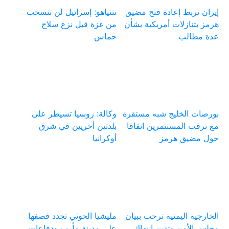
إيران تربط إعادة فتح مضيق
نتنياهو: إسرائيل لن تنسحب
هرمز بتنازلات أمريكية بشأن
من غزة قبل نزع سلاح
عدة مطالب
حماس
بورصات الخليج شبه مستقرة
وكالة: روسيا تسيطر على
مع ترقب المستثمرين اتفاقا
بلدتين أخريين في شرق
حول مضيق هرمز
أوكرانيا
الخارجية اليمنية ترحب ببيان
مليشيا الحوثي تجدد قصفها
مجلس الأمن وتدين انتهاك
على مدينة مأرب ودفاعات