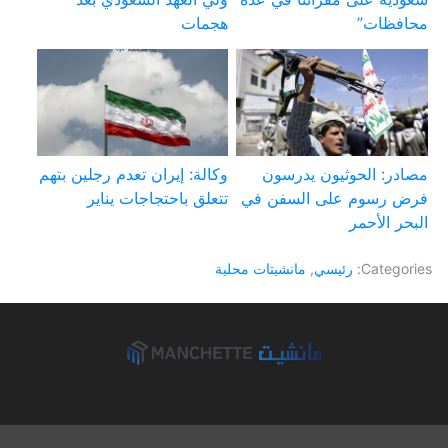
محافظات”
هجمات
مصادر: الحوثيون يدرسون
وكالة: إيران تعدم رجلين بتهم
فرض رسوم على السفن في
تتعلق باحتجاجات يناير
البحر الأحمر
Categories:
رئيسي
,
مانشيتات محلية