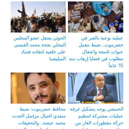
عملية نوعية بالعبر في
الحوثي يعتقل عضو المجلس
حضرموت.. ضبط معمل
المحلي بحجة محمد القيسي
عبوات ناسفة واعتقال
على خلفية انتقاده فساد
مطلوب في قضايا إرهاب منذ
الميليشيا
15 عاماً
الخنبشي يوجه بتشكيل غرفة
محافظ حضرموت: ضبط
عمليات مشتركة لتنظيم
منفذي اغتيال مراسل الحدث
حركة مقطورات الغاز من
محمد عيضة.. والتحقيقات