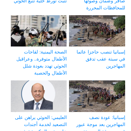
صافر وضمان وصولها
تثبت تورط خلية تتبع الحوثي
للمحافظات المحررة
إسبانيا تنصب حاجزا عائما
الصحة اليمنية: لقاحات
في سبتة عقب تدفق
الأطفال متوفرة.. وعراقيل
المهاجرين
الحوثي تهدد بعودة شلل
الأطفال والحصبة
إسبانيا: عودة نصف
العليمي: الحوثي يراهن على
المهاجرين بعد موجة عبور
التصعيد لخدمة أجندات