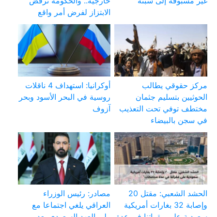
غير مسبوقة إلى سبتة
خارجية.. والحكومة ترفض
الابتزاز لفرض أمر واقع
مركز حقوقي يطالب
أوكرانيا: استهداف 4 ناقلات
الحوثيين بتسليم جثمان
روسية في البحر الأسود وبحر
مختطف توفي تحت التعذيب
آزوف
في سجن بالبيضاء
الحشد الشعبي: مقتل 20
مصادر: رئيس الوزراء
وإصابة 32 بغارات أمريكية
العراقي يلغي اجتماعا مع
سعودية على مقراتنا في عدة
ولي العهد السعودي بعد