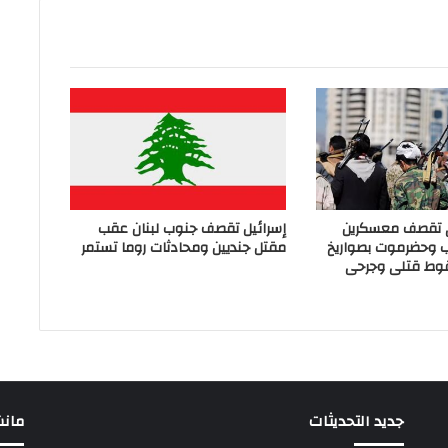
ي تقصف معسكرين
إسرائيل تقصف جنوب لبنان عقب
ب وحضرموت بصواريخ
مقتل جنديين ومحادثات روما تستمر
وط قتلى وجرحى
جديد التحديثات
مانشيت 