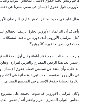
هاجم رئيس لجنة حقوق الإنسان بمجلس النواب والنائب ا
الأوروبي حول حقوق الإنسان في مصر، معربا عن دهشته 
وقال عابد في حديث متلفز: “مش عارف البرلمان الأوروب
وأضاف أن البرلمان الأوروبي يحاول تزييف الحقائق لت
“هل البرلمان الأوروبي أدى دوره من ناحية المشكلات ا
حدث في مصر بعد ثورة 30 يونيو؟”.
من جانبه، طالب أحمد فؤاد أباظة وكيل أول لجنة الشؤون
رسمي بعد هذا الرفض المصري والعربي لقراره، ويعلن اح
الداخلي، وأن يبتعد عن تسييس قضايا حقوق الإنسان، و
في ظل وجود مؤسسات دستورية وقضائية هي الأقدم وال
اللازمة لحماية حقوق الإنسان في المجتمع المصري.
وكان البرلمان الأوروبي قد صوت الجمعة على مشروع قر
مجلس النواب المصري القرار واعتبر أنه “يتضمن العديد 