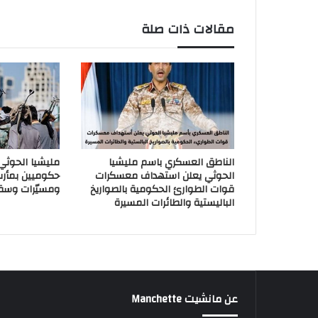
مقالات ذات صلة
الناطق العسكري باسم مليشيا
مليشيا الحوث
الحوثي يعلن استهداف معسكرات
حكوميين بمأر
قوات الطوارئ الحكومية بالصواريخ
ومسيّرات وسق
الباليستية والطائرات المسيرة
عن مانشيت Manchette