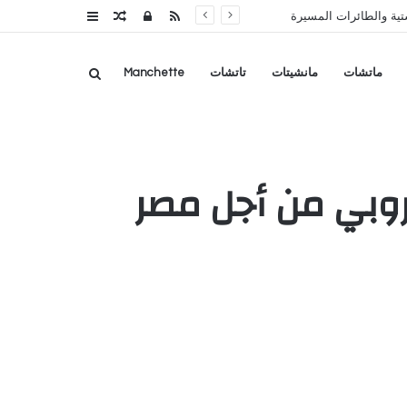
RSS
تسجيل
مقال
عمود
تية والطائرات المسيرة
الدخول
عشوائي
جانبي
بحث
ماتشات
مانشيتات
تاتشات
Manchette
عن
أروبي من أجل مصر