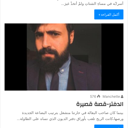
أسرابُه في مساءِ الشتاتِ ولمْ أتخذْ غيرَ…
أكمل القراءة »
576
Manchette
الدفتر-قصة قصيرة
بينما كان صاحب البقالة في حارتنا منشغل بترتيب البضاعة الجديدة
ورصها،كانت الريح تلعب بأوراق دفتر الديون الذي نساه على الطاولة…