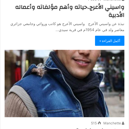
واسيني الأعرج..حياته وأهم مؤلفاته وأعماله
الأدبية
نبذة عن واسيني الأعرج واسيني الأعرج هو كاتب وروائي وجامعي جزائري
معاصر ولد في عام 1954م في قرية سيدي…
أكمل القراءة »
515
Manchette