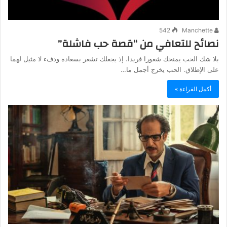
542
Manchette
نصائح للتعافي من “قصة حب فاشلة”
بلا شك الحب يمنحك شعورا فريدا، إذ يجعلك تشعر بسعادة ودفء لا مثيل لهما
على الإطلاق. الحب يخرج أجمل ما…
أكمل القراءة »