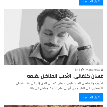
أكمل القراءة »
546
Manchette
غسان كنفانى.. الأديب المناضل بقلمه
الأديب والمناضل الفلسطينى غسان كنفانى الذى وُلد فى عكا، شمال
فلسطين، فى التاسع من أبريل عام 1936، وعاش فى يافا…
أكمل القراءة »