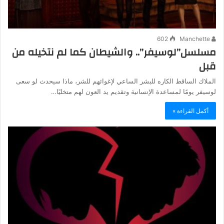
602
Manchette
مسلسل”لوسيفر”.. والشيطان كما لم نتخيله من
قبل
الملاك الساقط الكاره للبشر الساعي لإغوائهم للشر، ماذا سيحدث لو سعى
لوسيفر يومًا لمساعدة الإنسانية وتقديم يد العون لهم متخليًا…
أكمل القراءة »