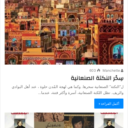
603
Manchette
سِحْر النكتة الصنعانية
ل“النكتة” الصنعانية سحرها. وكما هي لهجة المُدن حلوة ، عند أهل البوادي
والريف. تظل اللكنة الصنعانية، آسرة وأكثر فتنة، عندما…
أكمل القراءة »