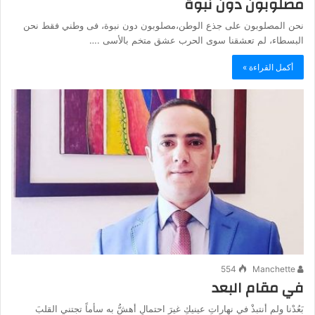
مصلوبون دون نبوة
نحن المصلوبون على جذع الوطن،مصلوبون دون نبوة، فى وطني فقط نحن
البسطاء، لم تعشقنا سوى الحرب عشق متخم بالأسى .…
أكمل القراءة »
554
Manchette
في مقام البعد
بَعُدْنا ولم أنتبذْ في نهاراتِ عينيكِ غيرَ احتمالٍ أهشُّ به سأماً تجتني القلبَ