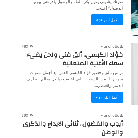
صوتك يناديني يقول بكره لقانا والوصول يافرحتي بيوم
الوصول” أغنيه…
أكمل القراءة »
760
Manchette
فؤاد الكبسي.. ألق فني ولحن يضيء
سماء الأغنية الصنعانية
تزامن تألق وحضور فؤاد الكبسي الفني مع أجمل سنوات
شهدتها اليمن. السنوات التي اختفت بها كل معالم التطرف
الديني والعنصرية…
أكمل القراءة »
590
Manchette
أيوب والفضول.. ثنائي الابداع والذكرى
والوطن