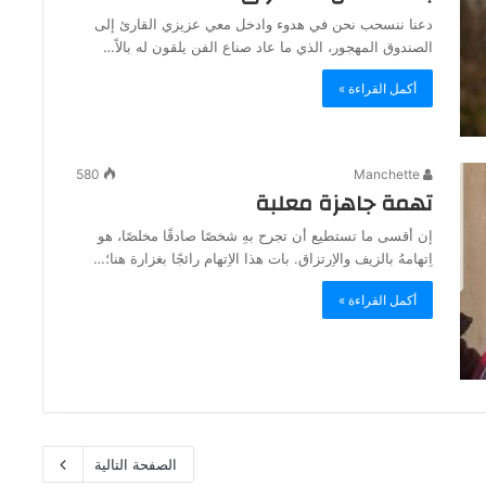
دعنا ننسحب نحن في هدوء وادخل معي عزيزي القارئ إلى
الصندوق المهجور، الذي ما عاد صناع الفن يلقون له بالاً…
أكمل القراءة »
580
Manchette
تهمة جاهزة معلبة
إن أقسى ما تستطيع أن تجرح بهِ شخصًا صادقًا مخلصًا، هو
اِتهامهُ بالزيف والاِرتزاق. بات هذا الاِتهام رائجًا بغزارة هنا؛…
أكمل القراءة »
الصفحة التالية