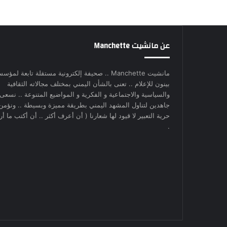
عن مانشيت Manchette
مانشيت Manchette .. صحيفة إلكترونية مستقلة تابعة لمؤس
بينون للإعلام .. تعنى بالشأن اليمني بمختلف مجالاته الثقافية
والسياسية والاجتماعية و الفكرية و المواضيع المتنوعة .. نسعى
جاهدين لتناول المشهد اليمني بطريقة مميزة وبسيطة .. ونؤمن
حرية التعبير لا قيود لها شعارنا ( أن أعرف أكثر .. أن أكتب ما أري
.