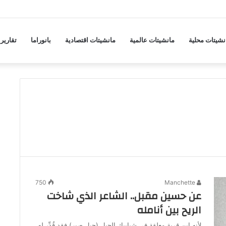
ضيق هرمز بتنازلات أمريكية بشأن عدة مطالب
نشيتات محلية
مانشيتات عالمية
مانشيتات اقتصادية
بانوراما
تقارير
750
Manchette
عن حسين مقبل.. الشاعر الذي شاخت
الريح بين أنامله
لأنه ابن قرية معلقة في شبابيك الجبل (جبل صبر) فقد قُدِّر له