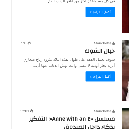
في كلِّ يوم وأغفرُ أكثرَ من غافر الذنب أندمُ…
أكمل القراءة »
770
Manchette
خيال الشوك
سوف تحمل الفقد على طول هذه البلاد تذروه رياح صحاري
أتربة بحار أودية لا تنسى وانت تهش الذئاب عنها أن…
أكمل القراءة »
1٬201
Manchette
مسلسل «Anne with an E»: التفكير
بذكاء داخل الصندوق