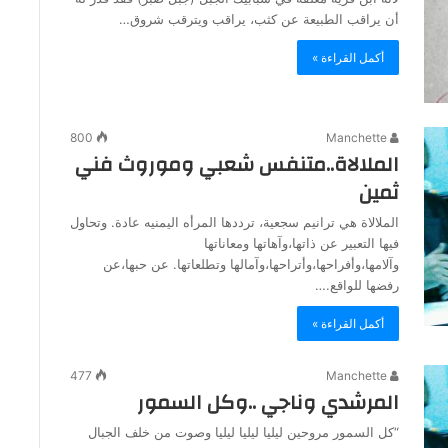
أن يراقب الطبيعة عن كثب، يراقب ويترقب شروق…
أكمل القراءة »
800
Manchette
الملالاة..متنفس شعبي وموروث فني
ثمين
الملالاة هي ترانيم سجعية، ترددها المرأه اليمنيه عادة. وتحاول
فيها التعبير عن ذاتها،وآهاتها ومعاناتها
وآلامها،وأفراحها،وأتراحها،وآمالها وتطلعاتها. عن حبها،عن
رفضها للواقع.…
أكمل القراءة »
477
Manchette
المرشدي وناجي ..وكل السمور
“كل السمور مروحين ليليا ليليا ليليا وصوت من خلف الجبال