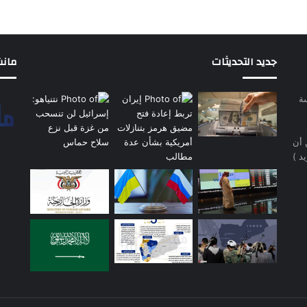
جديد التحديثات
مانشيت 
سة
 أن
د )