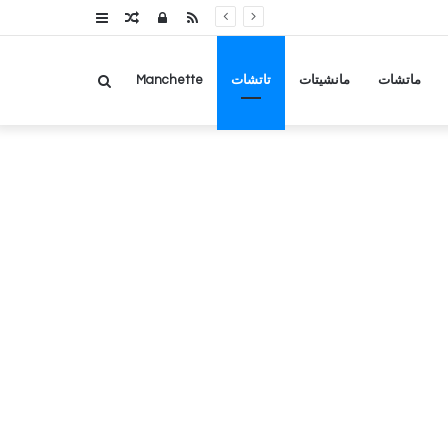
RSS
تسجيل
مقال
عمود
الدخول
عشوائي
جانبي
بحث
ماتشات
مانشيتات
تاتشات
Manchette
عن