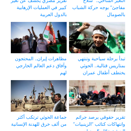
التغير المناخي.. “سلاح
تقرير مصري يكشف عن تغير
مفاجئ” بوجه حركة الشباب
كبير في العمليات الإرهابية
بالصومال
بالدول العربية
تبدأ برحلة سياحية وتنتهي
مظاهرات إيران.. المحتجون
بمتاريس قتالية.. الحوثي
وآفاق دعم العالم الخارجي
يختطف أطفال عمران
لهم
تقرير حقوقي يرصد جرائم
جماعة الحوثي ترتكب أكثر
وانتهاكات كتائب “الزينبيات”
من ألف خرق للهدنة الإنسانية
الحوثية خلال 5 سنوات