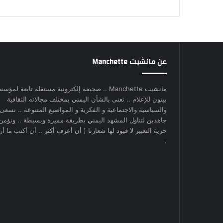
عن مانشيت Manchette
مانشيت Manchette .. صحيفة إلكترونية مستقلة تابعة لمؤس
بينون للإعلام .. تعنى بالشأن اليمني بمختلف مجالاته الثقافية
والسياسية والاجتماعية و الفكرية و المواضيع المتنوعة .. نسعى
جاهدين لتناول المشهد اليمني بطريقة مميزة وبسيطة .. ونؤمن
حرية التعبير لا قيود لها شعارنا ( أن أعرف أكثر .. أن أكتب ما أري
.