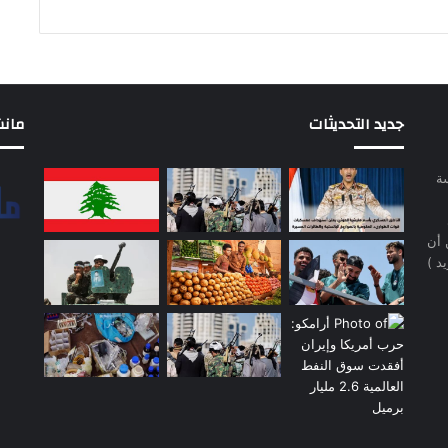
جديد التحديثات
مانشيت 
سة
 أن
د )