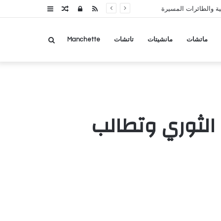
RSS
تسجيل
مقال
عمود
ة والطائرات المسيرة
الدخول
عشوائي
جانبي
بحث
ماتشات
مانشيتات
تاتشات
Manchette
عن
 الثوري وتطالب