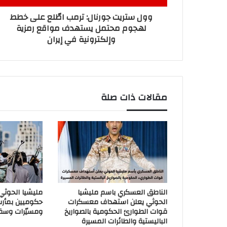
وول ستريت جورنال: ترمب اطّلع على خطط
لهجوم محتمل يستهدف مواقع رمزية
وإلكترونية في إيران
مقالات ذات صلة
الناطق العسكري باسم مليشيا
مليشيا الحوث
الحوثي يعلن استهداف معسكرات
حكوميين بمأر
قوات الطوارئ الحكومية بالصواريخ
ومسيّرات وسق
الباليستية والطائرات المسيرة