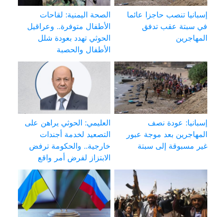
إسبانيا تنصب حاجزا عائما
الصحة اليمنية: لقاحات
في سبتة عقب تدفق
الأطفال متوفرة.. وعراقيل
المهاجرين
الحوثي تهدد بعودة شلل
الأطفال والحصبة
إسبانيا: عودة نصف
العليمي: الحوثي يراهن على
المهاجرين بعد موجة عبور
التصعيد لخدمة أجندات
غير مسبوقة إلى سبتة
خارجية.. والحكومة ترفض
الابتزاز لفرض أمر واقع