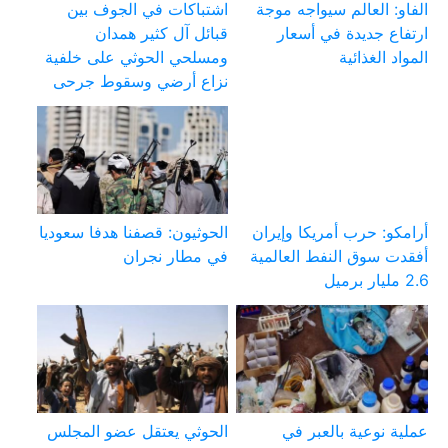
الفاو: العالم سيواجه موجة
اشتباكات في الجوف بين
ارتفاع جديدة في أسعار
قبائل آل كثير همدان
المواد الغذائية
ومسلحي الحوثي على خلفية
نزاع أرضي وسقوط جرحى
أرامكو: حرب أمريكا وإيران
الحوثيون: قصفنا هدفا سعوديا
أفقدت سوق النفط العالمية
في مطار نجران
2.6 مليار برميل
عملية نوعية بالعبر في
الحوثي يعتقل عضو المجلس