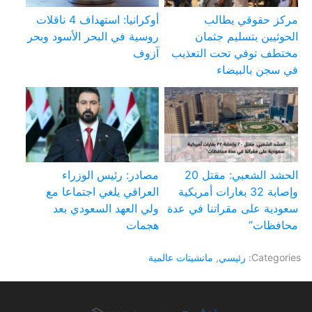
مركز حقوقي يطالب
أوكرانيا: استهداف 4 ناقلات
الحوثيين بتسليم جثمان
روسية في البحر الأسود وبحر
مختطف توفي تحت التعذيب
آزوف
في سجن بالبيضاء
الحشد الشعبي: مقتل 20
مصادر: رئيس الوزراء
وإصابة 32 بغارات أمريكية
العراقي يلغي اجتماعا مع
سعودية على مقراتنا في عدة
ولي العهد السعودي بعد
محافظات”
هجمات
Categories:
رئيسي
,
مانشيتات عالمية