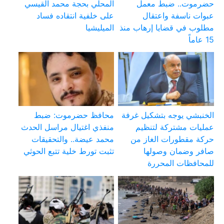
حضرموت.. ضبط معمل
المحلي بحجة محمد القيسي
عبوات ناسفة واعتقال
على خلفية انتقاده فساد
مطلوب في قضايا إرهاب منذ
الميليشيا
15 عاماً
الخنبشي يوجه بتشكيل غرفة
محافظ حضرموت: ضبط
عمليات مشتركة لتنظيم
منفذي اغتيال مراسل الحدث
حركة مقطورات الغاز من
محمد عيضة.. والتحقيقات
صافر وضمان وصولها
تثبت تورط خلية تتبع الحوثي
للمحافظات المحررة