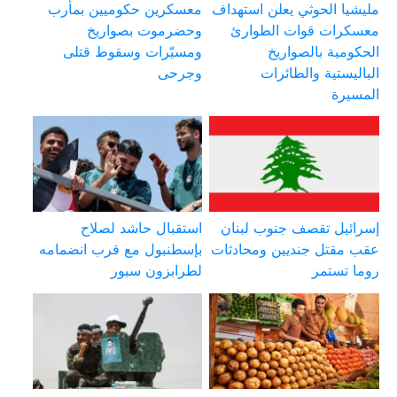
مليشيا الحوثي يعلن استهداف
معسكرين حكوميين بمأرب
معسكرات قوات الطوارئ
وحضرموت بصواريخ
الحكومية بالصواريخ
ومسيّرات وسقوط قتلى
الباليستية والطائرات
وجرحى
المسيرة
إسرائيل تقصف جنوب لبنان
استقبال حاشد لصلاح
عقب مقتل جنديين ومحادثات
بإسطنبول مع قرب انضمامه
روما تستمر
لطرابزون سبور