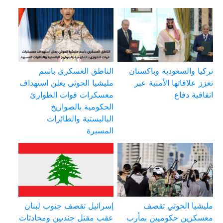
تركيا والسعودية وباكستان
الناطق العسكري باسم
تعزز علاقاتها الأمنية عبر
مليشيا الحوثي يعلن استهداف
اتفاقية دفاع
معسكرات قوات الطوارئ
الحكومية بالصواريخ
الباليستية والطائرات
المسيرة
مليشيا الحوثي تقصف
إسرائيل تقصف جنوب لبنان
معسكرين حكوميين بمأرب
عقب مقتل جنديين ومحادثات