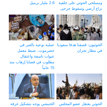
ومسلحي الحوثي على خلفية
2.6 مليار برميل
نزاع أرضي وسقوط جرحى
الحوثيون: قصفنا هدفا سعوديا
عملية نوعية بالعبر في
في مطار نجران
حضرموت.. ضبط معمل
عبوات ناسفة واعتقال
مطلوب في قضايا إرهاب منذ
15 عاماً
الحوثي يعتقل عضو المجلس
الخنبشي يوجه بتشكيل غرفة