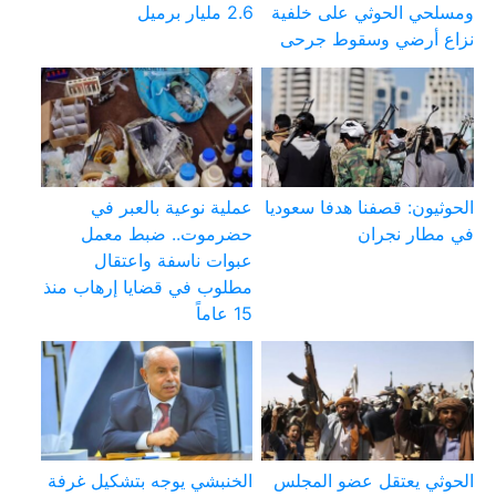
ومسلحي الحوثي على خلفية
2.6 مليار برميل
نزاع أرضي وسقوط جرحى
الحوثيون: قصفنا هدفا سعوديا
عملية نوعية بالعبر في
في مطار نجران
حضرموت.. ضبط معمل
عبوات ناسفة واعتقال
مطلوب في قضايا إرهاب منذ
15 عاماً
الحوثي يعتقل عضو المجلس
الخنبشي يوجه بتشكيل غرفة