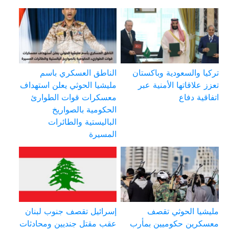
تركيا والسعودية وباكستان
الناطق العسكري باسم
تعزز علاقاتها الأمنية عبر
مليشيا الحوثي يعلن استهداف
اتفاقية دفاع
معسكرات قوات الطوارئ
الحكومية بالصواريخ
الباليستية والطائرات
المسيرة
مليشيا الحوثي تقصف
إسرائيل تقصف جنوب لبنان
معسكرين حكوميين بمأرب
عقب مقتل جنديين ومحادثات