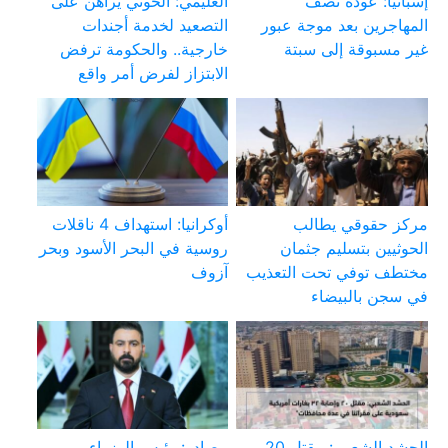
إسبانيا: عودة نصف
العليمي: الحوثي يراهن على
المهاجرين بعد موجة عبور
التصعيد لخدمة أجندات
غير مسبوقة إلى سبتة
خارجية.. والحكومة ترفض
الابتزاز لفرض أمر واقع
مركز حقوقي يطالب
أوكرانيا: استهداف 4 ناقلات
الحوثيين بتسليم جثمان
روسية في البحر الأسود وبحر
مختطف توفي تحت التعذيب
آزوف
في سجن بالبيضاء
الحشد الشعبي: مقتل 20
مصادر: رئيس الوزراء