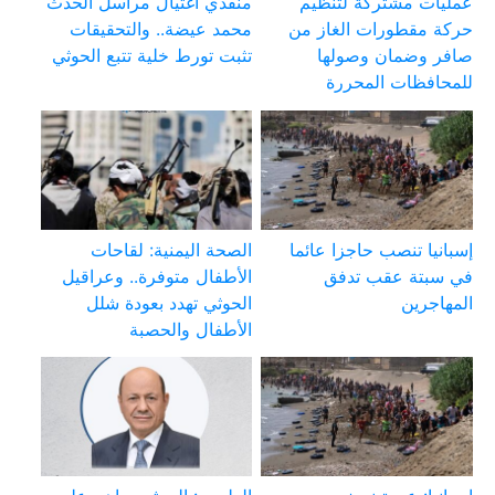
عمليات مشتركة لتنظيم
منفذي اغتيال مراسل الحدث
حركة مقطورات الغاز من
محمد عيضة.. والتحقيقات
صافر وضمان وصولها
تثبت تورط خلية تتبع الحوثي
للمحافظات المحررة
إسبانيا تنصب حاجزا عائما
الصحة اليمنية: لقاحات
في سبتة عقب تدفق
الأطفال متوفرة.. وعراقيل
المهاجرين
الحوثي تهدد بعودة شلل
الأطفال والحصبة