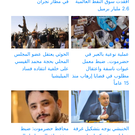
أفقدت سوق النفط العالمية
في مطار نجران
2.6 مليار برميل
عملية نوعية بالعبر في
الحوثي يعتقل عضو المجلس
حضرموت.. ضبط معمل
المحلي بحجة محمد القيسي
عبوات ناسفة واعتقال
على خلفية انتقاده فساد
مطلوب في قضايا إرهاب منذ
الميليشيا
15 عاماً
الخنبشي يوجه بتشكيل غرفة
محافظ حضرموت: ضبط