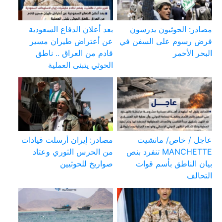
مصادر: الحوثيون يدرسون
بعد أعلان الدفاع السعودية
فرض رسوم على السفن في
عن أعتراض طيران مسير
البحر الأحمر
قادم من العراق .. ناطق
الحوثي يتبنى العملية
عاجل / خاص/ مانشيت
مصادر: إيران أرسلت قيادات
MANCHETTE تنفرد بنص
من الحرس الثوري وعتاد
بيان الناطق بأسم قوات
صواريخ للحوثيين
التحالف