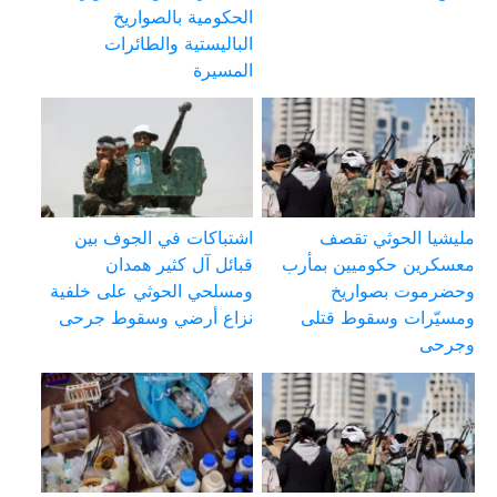
الحكومية بالصواريخ
الباليستية والطائرات
المسيرة
مليشيا الحوثي تقصف
اشتباكات في الجوف بين
معسكرين حكوميين بمأرب
قبائل آل كثير همدان
وحضرموت بصواريخ
ومسلحي الحوثي على خلفية
ومسيّرات وسقوط قتلى
نزاع أرضي وسقوط جرحى
وجرحى