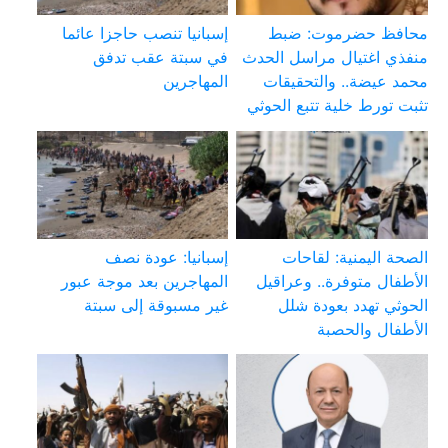
محافظ حضرموت: ضبط
إسبانيا تنصب حاجزا عائما
منفذي اغتيال مراسل الحدث
في سبتة عقب تدفق
محمد عيضة.. والتحقيقات
المهاجرين
تثبت تورط خلية تتبع الحوثي
الصحة اليمنية: لقاحات
إسبانيا: عودة نصف
الأطفال متوفرة.. وعراقيل
المهاجرين بعد موجة عبور
الحوثي تهدد بعودة شلل
غير مسبوقة إلى سبتة
الأطفال والحصبة