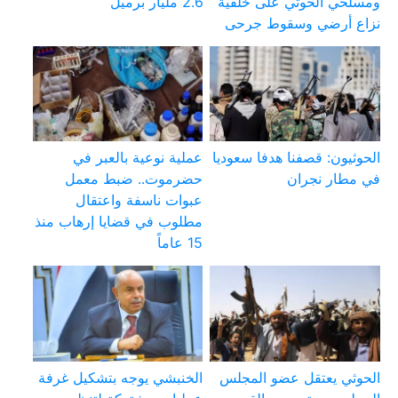
ومسلحي الحوثي على خلفية
2.6 مليار برميل
نزاع أرضي وسقوط جرحى
الحوثيون: قصفنا هدفا سعوديا
عملية نوعية بالعبر في
في مطار نجران
حضرموت.. ضبط معمل
عبوات ناسفة واعتقال
مطلوب في قضايا إرهاب منذ
15 عاماً
الحوثي يعتقل عضو المجلس
الخنبشي يوجه بتشكيل غرفة