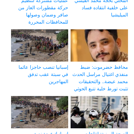
المحلي بحجة محمد القيسي
عمليات مشتركة لتنظيم
على خلفية انتقاده فساد
حركة مقطورات الغاز من
الميليشيا
صافر وضمان وصولها
للمحافظات المحررة
محافظ حضرموت: ضبط
إسبانيا تنصب حاجزا عائما
منفذي اغتيال مراسل الحدث
في سبتة عقب تدفق
محمد عيضة.. والتحقيقات
المهاجرين
تثبت تورط خلية تتبع الحوثي
الصحة اليمنية: لقاحات
إسبانيا: عودة نصف