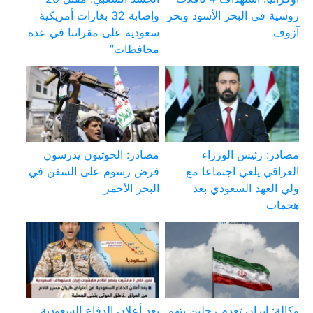
روسية في البحر الأسود وبحر
وإصابة 32 بغارات أمريكية
آزوف
سعودية على مقراتنا في عدة
محافظات”
مصادر: رئيس الوزراء
مصادر: الحوثيون يدرسون
العراقي يلغي اجتماعا مع
فرض رسوم على السفن في
ولي العهد السعودي بعد
البحر الأحمر
هجمات
وكالة: إيران تعدم رجلين بتهم
بعد أعلان الدفاع السعودية