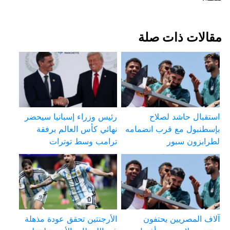
مقالات ذات صلة
استقبال حاشد لصلاح
رئيس وزراء إسبانيا سيحضر
بإسطنبول مع قرب انضمامه
نهائي كأس العالم برفقة
لطرابزون سبور
ترامب وسط توترات
آلاف المصريين يحتفون
الأرجنتين تحقق عودة مذهلة