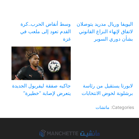
اليويفا وريال مدريد يتوصلان
وسط أنقاض الحرب..كرة
لاتفاق لإنهاء النزاع القانوني
القدم تعود إلى ملعب في
بشأن دوري السوبر
غزة
لابورتا يستقيل من رئاسة
جاكيه صفقة ليفربول الجديدة
برشلونة لخوض الانتخابات
يتعرض لإصابة “خطيرة”
Categories:
ماتشات