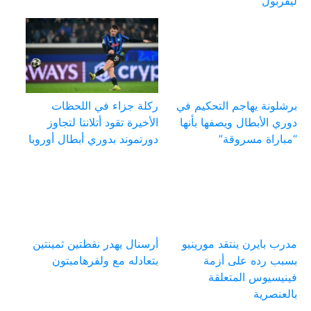
ليفربول
برشلونة يهاجم التحكيم في
ركلة جزاء في اللحظات
دوري الأبطال ويصفها بأنها
الأخيرة تقود أتلانتا لتجاوز
“مباراة مسروقة”
دورتموند بدوري أبطال أوروبا
مدرب بايرن ينتقد مورينيو
أرسنال يهدر نقطتين ثمينتين
بسبب رده على أزمة
بتعادله مع ولفرهامبتون
فينيسيوس المتعلقة
بالعنصرية