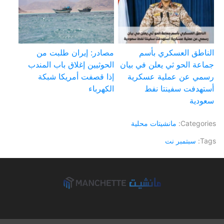
الناطق العسكري بأسم
مصادر: إيران طلبت من
جماعة الحو ثي يعلن في بيان
الحوثيين إغلاق باب المندب
رسمي عن عملية عسكرية
إذا قصفت أمريكا شبكة
أستهدفت سفينتا نفط
الكهرباء
سعودية
Categories:
مانشيتات محلية
Tags:
سبتمبر نت