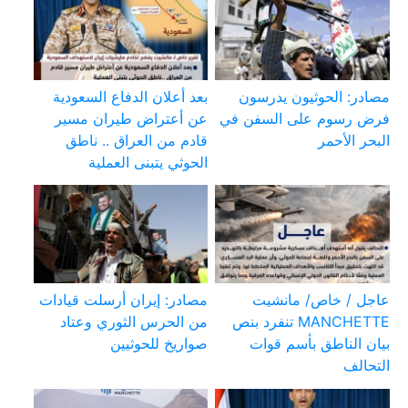
مصادر: الحوثيون يدرسون
بعد أعلان الدفاع السعودية
فرض رسوم على السفن في
عن أعتراض طيران مسير
البحر الأحمر
قادم من العراق .. ناطق
الحوثي يتبنى العملية
عاجل / خاص/ مانشيت
مصادر: إيران أرسلت قيادات
MANCHETTE تنفرد بنص
من الحرس الثوري وعتاد
بيان الناطق بأسم قوات
صواريخ للحوثيين
التحالف