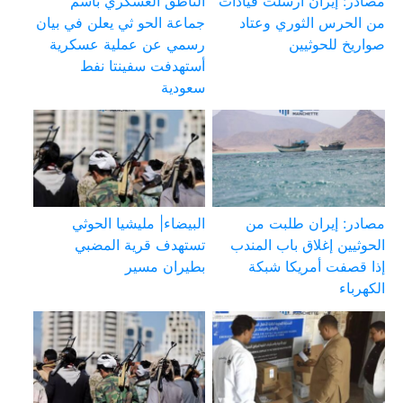
مصادر: إيران أرسلت قيادات
الناطق العسكري بأسم
من الحرس الثوري وعتاد
جماعة الحو ثي يعلن في بيان
صواريخ للحوثيين
رسمي عن عملية عسكرية
أستهدفت سفينتا نفط
سعودية
مصادر: إيران طلبت من
البيضاء| مليشيا الحوثي
الحوثيين إغلاق باب المندب
تستهدف قرية المضبي
إذا قصفت أمريكا شبكة
بطيران مسير
الكهرباء