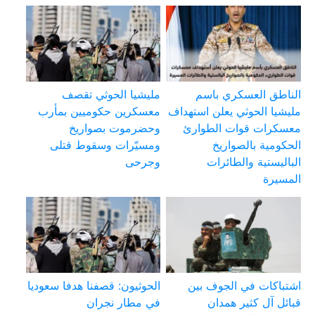
الناطق العسكري باسم
مليشيا الحوثي تقصف
مليشيا الحوثي يعلن استهداف
معسكرين حكوميين بمأرب
معسكرات قوات الطوارئ
وحضرموت بصواريخ
الحكومية بالصواريخ
ومسيّرات وسقوط قتلى
الباليستية والطائرات
وجرحى
المسيرة
اشتباكات في الجوف بين
الحوثيون: قصفنا هدفا سعوديا
قبائل آل كثير همدان
في مطار نجران