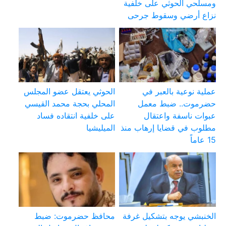
ومسلحي الحوثي على خلفية
نزاع أرضي وسقوط جرحى
عملية نوعية بالعبر في
الحوثي يعتقل عضو المجلس
حضرموت.. ضبط معمل
المحلي بحجة محمد القيسي
عبوات ناسفة واعتقال
على خلفية انتقاده فساد
مطلوب في قضايا إرهاب منذ
الميليشيا
15 عاماً
الخنبشي يوجه بتشكيل غرفة
محافظ حضرموت: ضبط