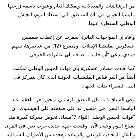
من الرشاشات والمعدلات، وتفكيك ألغام وعبوات ناسفة زرعتها
مليشيا الحوثي في تلك المناطق التي استعاد اليوم، الجيش
الوطني السيطرة عليها.
وأفاد إن المواجهات الدائرة أسفرت عن إعطاب طقميين
عسكريين لمليشيا الإنقلاب، ومصرع (12) من عناصرها، بينهم
قيادي يدعى “أبو حامد”، إضافة إلى عشرات الجرحى.
كما أفادت مصادر عسكرية بأن قوات الجيش الوطني تمكنت
أيضاً من أسر قناص المليشيات الحوثية الذي كان يتمركز في
التبة الصفراء بذات الجبهة.
وفي السياق ذاته قال الناطق الرسمي ‏لمحور تعز “العقيد عبد
الباسط البحر” في منشور له على صفحته على الفيسبوك، أن
“قوات الجيش الوطني اللواء 17مشاة، تخوض معركة كبيرة منذ
صباح اليوم وحتى الآن، وفتحت جبهة جديدة غرب تعز، في القرى
والتلال المحاذية للربيعي والرمادة وهجدة من الأطراف الشمالية