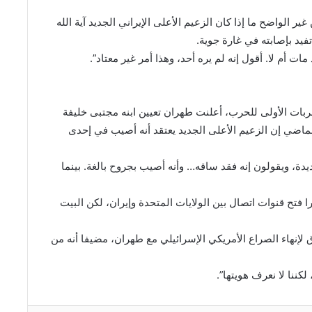
غير الواضح ما إذا كان الزعيم الأعلى ‌الإيراني الجديد آية الله
يد بإصابته في ​غارة جوية.
ت أم لا. ⁠أقول إنه لم يره أحد، وهذا أمر ​غير معتاد”.
ضربات الأولى للحرب، أعلنت طهران تعيين ابنه مجتبى خليفة
لماضي إن الزعيم الأعلى الجديد يعتقد أنه ​أصيب في إحدى
ة، ويقولون إنه فقد ساقه… وأنه أصيب بجروح بالغة. بينما
⁠فتح قنوات اتصال بين الولايات المتحدة وإيران، لكن البيت
 لإنهاء الصراع الأمريكي الإسرائيلي مع طهران، ⁠مضيفا ​أنه من
كننا لا نعرف هويتها”.