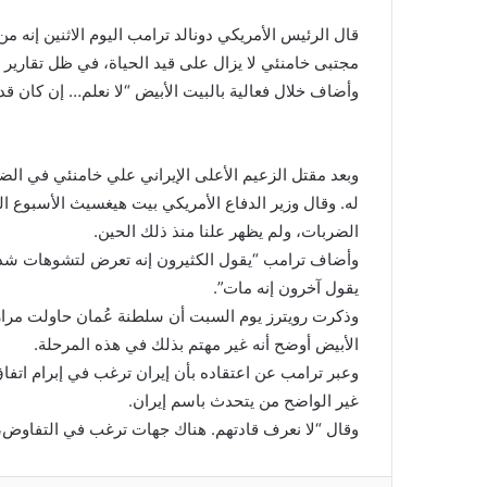
قال الرئيس الأمريكي دونالد ترامب اليوم الاثنين إنه من ​
مجتبى خامنئي لا يزال على قيد الحياة، في ظل تقارير تف
وأضاف خلال فعالية بالبيت الأبيض “لا ​نعلم… إن كان قد ما
وبعد مقتل الزعيم الأعلى الإيراني علي خامنئي ​في ال
له. وقال وزير الدفاع الأمريكي بيت هيغسيث الأسبوع ​ا
الضربات، ولم يظهر علنا منذ ذلك ‌الحين.
وأضاف ⁠ترامب “يقول الكثيرون إنه تعرض لتشوهات شديد
يقول آخرون إنه مات”.
وذكرت رويترز يوم السبت أن ​سلطنة عُمان ​حاولت مرارا 
الأبيض أوضح ​أنه غير مهتم بذلك في هذه ​المرحلة.
وعبر ⁠ترامب عن اعتقاده بأن إيران ترغب في إبرام اتفاق
غير الواضح من ​يتحدث باسم إيران.
وقال “لا نعرف قادتهم. هناك جهات ترغب في التفاوض، ​ل