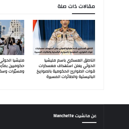
مقالات ذات صلة
الناطق العسكري باسم مليشيا
مليشيا الحوث
الحوثي يعلن استهداف معسكرات
حكوميين بمأر
قوات الطوارئ الحكومية بالصواريخ
ومسيّرات وسق
الباليستية والطائرات المسيرة
عن مانشيت Manchette