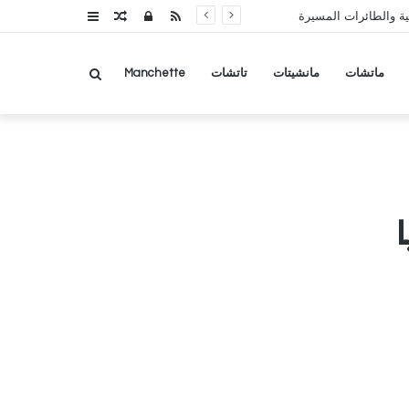
RSS
تسجيل
مقال
عمود
ة والطائرات المسيرة
الدخول
عشوائي
جانبي
بحث
ماتشات
مانشيتات
تاتشات
Manchette
عن