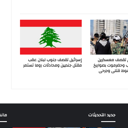
ي تقصف معسكرين
إسرائيل تقصف جنوب لبنان عقب
ب وحضرموت بصواريخ
مقتل جنديين ومحادثات روما تستمر
وط قتلى وجرحى
جديد التحديثات
مانشيت 