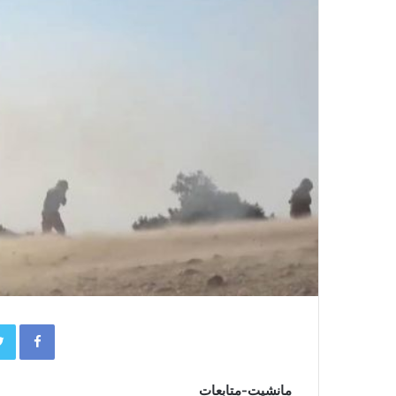
book
مانشيت-متابعات