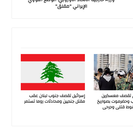
الإيراني "مقلق"
ي تقصف معسكرين
إسرائيل تقصف جنوب لبنان عقب
ب وحضرموت بصواريخ
مقتل جنديين ومحادثات روما تستمر
وط قتلى وجرحى