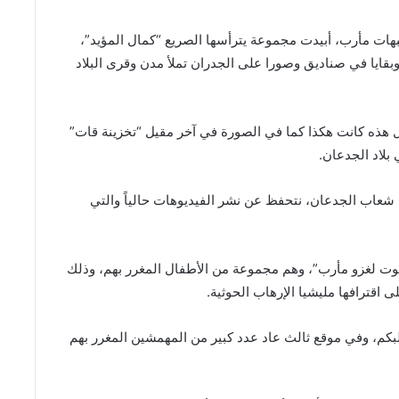
ات مأرب، أبيدت مجموعة يترأسها الصريع “كمال المؤيد”،
بقايا في صناديق وصورا على الجدران تملأ مدن وقرى البلاد
لحوثي “كمال المؤيد” (٢٣) سنة، يقال هذه كانت هكذا كما في الصورة في آخر مقيل “تخزينة قات”
بلاد الجدعان.
 جثة لازالت مرمية في شعاب الجدعان، نتحفظ عن نشر الفيديوهات حالياً والتي
موت لغزو مأرب”، وهم مجموعة من الأطفال المغرر بهم، وذلك
اقترافها مليشيا الإرهاب الحوثية.
م، وفي موقع ثالث عاد عدد كبير من المهمشين المغرر بهم