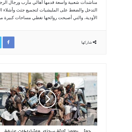
مناشدات شعبية واسعة قدمها أهالي مأرب ورجال الرجال
التدخل والضغط على المليشيات لتجميع جثث وأشلاء 
الأودية، والتي أصبحت روائحها تغطي مساحات كبيرة م
ok
شاركها
حوثي يطعن ثلاثة سجناء، واشتباكات عنيفة