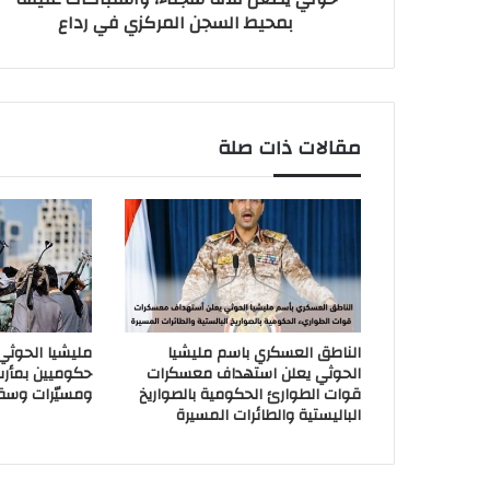
بمحيط السجن المركزي في رداع
مقالات ذات صلة
الناطق العسكري باسم مليشيا
مليشيا الحوث
الحوثي يعلن استهداف معسكرات
حكوميين بمأر
قوات الطوارئ الحكومية بالصواريخ
ومسيّرات وسق
الباليستية والطائرات المسيرة