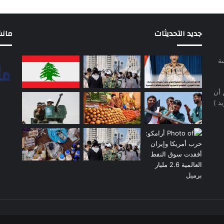
جديد التحديثات
مانشيت 
سة
 أن
د )