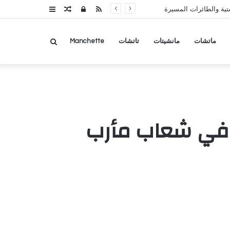
RSS
تسجيل
مقال
عمود
تية والطائرات المسيرة
الدخول
عشوائي
جانبي
بحث
ماتشات
مانشيتات
تاتشات
Manchette
عن
 في شعاب مأرب