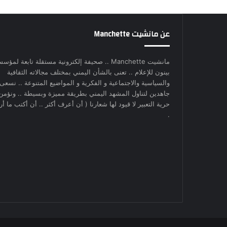
عن مانشيت Manchette
مانشيت Manchette .. صحيفة إلكترونية مستقلة تابعة لمؤس
بينون للإعلام .. تعنى بالشأن اليمني بمختلف مجالاته الثقافية
والسياسية والاجتماعية و الفكرية و المواضيع المتنوعة .. نسعى
جاهدين لتناول المشهد اليمني بطريقة مميزة وبسيطة .. ونؤمن
حرية التعبير لا قيود لها شعارنا ( أن أعرف أكثر .. أن أكتب ما أري
.