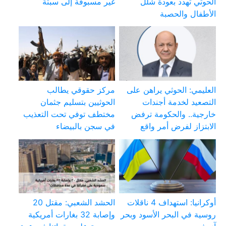
الحوثي تهدد بعودة شلل
غير مسبوقة إلى سبتة
الأطفال والحصبة
العليمي: الحوثي يراهن على
مركز حقوقي يطالب
التصعيد لخدمة أجندات
الحوثيين بتسليم جثمان
خارجية.. والحكومة ترفض
مختطف توفي تحت التعذيب
الابتزاز لفرض أمر واقع
في سجن بالبيضاء
أوكرانيا: استهداف 4 ناقلات
الحشد الشعبي: مقتل 20
روسية في البحر الأسود وبحر
وإصابة 32 بغارات أمريكية