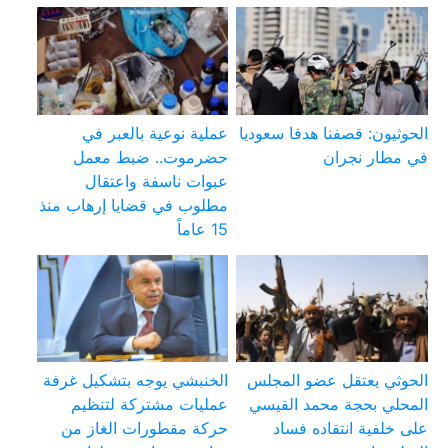
الحوثيون: قصفنا هدفا سعوديا
عملية نوعية بالعبر في
في مطار نجران
حضرموت.. ضبط معمل
عبوات ناسفة واعتقال
مطلوب في قضايا إرهاب منذ
15 عاماً
الحوثي يعتقل عضو المجلس
الخنبشي يوجه بتشكيل غرفة
المحلي بحجة محمد القيسي
عمليات مشتركة لتنظيم
على خلفية انتقاده فساد
حركة مقطورات الغاز من