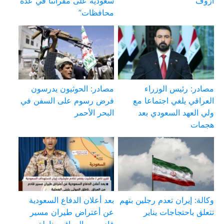
آزوف
سعودية على مقراتنا في عدة
محافظات”
مصادر: رئيس الوزراء
مصادر: الحوثيون يدرسون
العراقي يلغي اجتماعا مع
فرض رسوم على السفن في
ولي العهد السعودي بعد
البحر الأحمر
هجمات
وكالة: إيران تعدم رجلين بتهم
بعد أعلان الدفاع السعودية
تتعلق باحتجاجات يناير
عن أعتراض طيران مسير
قادم من العراق .. ناطق