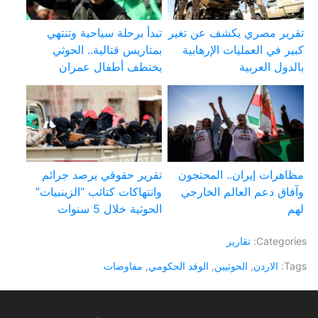
تقرير مصري يكشف عن تغير
تبدأ برحلة سياحية وتنتهي
كبير في العمليات الإرهابية
بمتاريس قتالية.. الحوثي
بالدول العربية
يختطف أطفال عمران
مظاهرات إيران.. المحتجون
تقرير حقوقي يرصد جرائم
وآفاق دعم العالم الخارجي
وانتهاكات كتائب “الزينبيات”
لهم
الحوثية خلال 5 سنوات
Categories:
تقارير
Tags:
الاردن
,
الحوثيين
,
الوفد الحكومي
,
مفاوضات