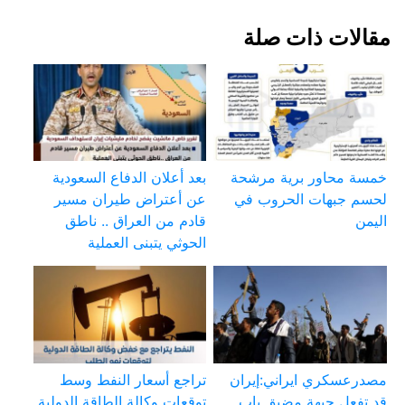
مقالات ذات صلة
خمسة محاور برية مرشحة
بعد أعلان الدفاع السعودية
لحسم جبهات الحروب في
عن أعتراض طيران مسير
اليمن
قادم من العراق .. ناطق
الحوثي يتبنى العملية
مصدرعسكري ايراني:إيران
تراجع أسعار النفط وسط
قد تفعل جبهة مضيق باب
توقعات وكالة الطاقة الدولية