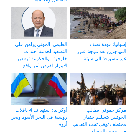
إسبانيا: عودة نصف
العليمي: الحوثي يراهن على
المهاجرين بعد موجة عبور
التصعيد لخدمة أجندات
غير مسبوقة إلى سبتة
خارجية.. والحكومة ترفض
الابتزاز لفرض أمر واقع
مركز حقوقي يطالب
أوكرانيا: استهداف 4 ناقلات
الحوثيين بتسليم جثمان
روسية في البحر الأسود وبحر
مختطف توفي تحت التعذيب
آزوف
في سجن بالبيضاء