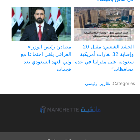
الحشد الشعبي: مقتل 20
مصادر: رئيس الوزراء
وإصابة 32 بغارات أمريكية
العراقي يلغي اجتماعا مع
سعودية على مقراتنا في عدة
ولي العهد السعودي بعد
محافظات”
هجمات
Categories:
تقارير
,
رئيسي