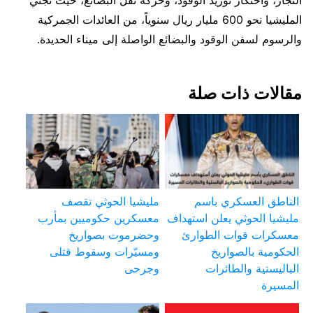
التجار، واحتكار توريد الوقود، وحركة نقل البضائع، حيث تجني
المليشيا نحو 600 مليار ريال سنوياً، من العائدات الجمركية
والرسوم لسفن الوقود والبضائع الواصلة إلى ميناء الحديدة.
مقالات ذات صلة
الناطق العسكري باسم
مليشيا الحوثي تقصف
مليشيا الحوثي يعلن استهداف
معسكرين حكوميين بمأرب
معسكرات قوات الطوارئ
وحضرموت بصواريخ
الحكومية بالصواريخ
ومسيّرات وسقوط قتلى
الباليستية والطائرات
وجرحى
المسيرة