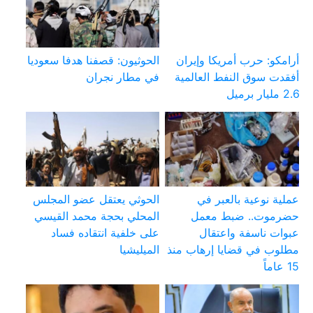
أرامكو: حرب أمريكا وإيران
الحوثيون: قصفنا هدفا سعوديا
أفقدت سوق النفط العالمية
في مطار نجران
2.6 مليار برميل
عملية نوعية بالعبر في
الحوثي يعتقل عضو المجلس
حضرموت.. ضبط معمل
المحلي بحجة محمد القيسي
عبوات ناسفة واعتقال
على خلفية انتقاده فساد
مطلوب في قضايا إرهاب منذ
الميليشيا
15 عاماً