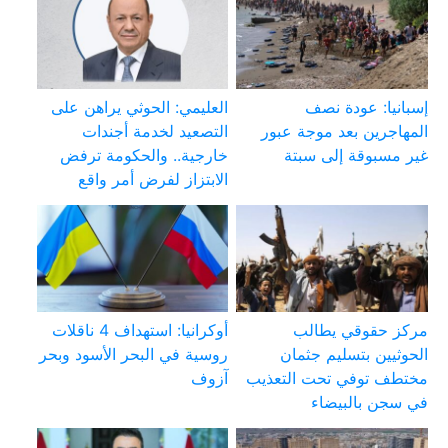
إسبانيا: عودة نصف
العليمي: الحوثي يراهن على
المهاجرين بعد موجة عبور
التصعيد لخدمة أجندات
غير مسبوقة إلى سبتة
خارجية.. والحكومة ترفض
الابتزاز لفرض أمر واقع
مركز حقوقي يطالب
أوكرانيا: استهداف 4 ناقلات
الحوثيين بتسليم جثمان
روسية في البحر الأسود وبحر
مختطف توفي تحت التعذيب
آزوف
في سجن بالبيضاء