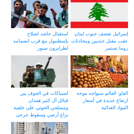
إسرائيل تقصف جنوب لبنان
استقبال حاشد لصلاح
عقب مقتل جنديين ومحادثات
بإسطنبول مع قرب انضمامه
روما تستمر
لطرابزون سبور
الفاو: العالم سيواجه موجة
اشتباكات في الجوف بين
ارتفاع جديدة في أسعار
قبائل آل كثير همدان
المواد الغذائية
ومسلحي الحوثي على خلفية
نزاع أرضي وسقوط جرحى