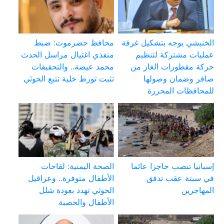
الخنبشي يوجه بتشكيل غرفة
محافظ حضرموت: ضبط
عمليات مشتركة لتنظيم
منفذي اغتيال مراسل الحدث
حركة مقطورات الغاز من
محمد عيضة.. والتحقيقات
صافر وضمان وصولها
تثبت تورط خلية تتبع الحوثي
للمحافظات المحررة
إسبانيا تنصب حاجزا عائما
الصحة اليمنية: لقاحات
في سبتة عقب تدفق
الأطفال متوفرة.. وعراقيل
المهاجرين
الحوثي تهدد بعودة شلل
الأطفال والحصبة