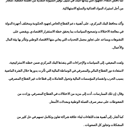
كما ناقش اللقاء، الجهود التي يبذلها البنك في سبيل توفير السيولة النقدية من العملة الصعبة، للتجار
من أجل استيراد المواد الغذائية والسلع الاستهلاكية.
وأكد محافظ البنك المركزي، على أهمية دعم القطاع الخاص لجهود الحكومة ومختلف أجهزة الدولة
في معالجة الاختلالات وتصحيح السياسات بما يحقق خطة الاستقرار الاقتصادي. ويقضي على
التشوهات ويساعد على تجاوز مجمل التحديات التي يعاني منها الاقتصاد الوطني وتتأثر بها بيئة المال
والأعمال.
ولفت المعبقي، إلى السياسات والإجراءات التي ينفذها البنك المركزي ضمن خطته الاستراتيجية،
لاستعادة دور القطاع المالي والمصرفي في الوساطة المالية التي تأثرت بدورها خلال الفترة الماضية
بسبب الحرب وانقسام المؤسسات المالية وتحول التعاملات إلى قطاعات غير القطاع المصرفي.
وقال: إن تلك الممارسات، أدت إلى مزيد من الاختلالات في القطاع المصرفي. وزادت من
الضغوطات على سعر صرف العملة الوطنية ومعدلات الأسعار.
كما أشار، إلى أهمية هذه اللقاءات لبناء علاقة شراكة تعاون وتكامل تسهم في حل كثير من
المشكلات وتجاوز كل الصعوبات .