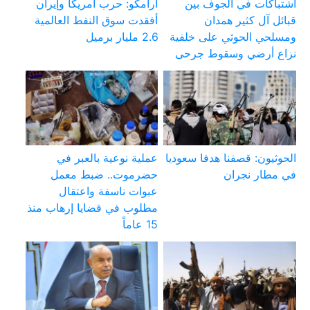
اشتباكات في الجوف بين
أرامكو: حرب أمريكا وإيران
قبائل آل كثير همدان
أفقدت سوق النفط العالمية
ومسلحي الحوثي على خلفية
2.6 مليار برميل
نزاع أرضي وسقوط جرحى
الحوثيون: قصفنا هدفا سعوديا
عملية نوعية بالعبر في
في مطار نجران
حضرموت.. ضبط معمل
عبوات ناسفة واعتقال
مطلوب في قضايا إرهاب منذ
15 عاماً