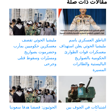
مقالات ذات صلة
الناطق العسكري باسم
مليشيا الحوثي تقصف
مليشيا الحوثي يعلن استهداف
معسكرين حكوميين بمأرب
معسكرات قوات الطوارئ
وحضرموت بصواريخ
الحكومية بالصواريخ
ومسيّرات وسقوط قتلى
الباليستية والطائرات
وجرحى
المسيرة
اشتباكات في الجوف بين
الحوثيون: قصفنا هدفا سعوديا