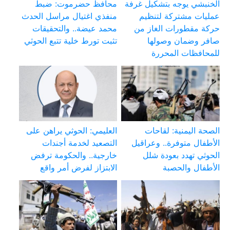
الخنبشي يوجه بتشكيل غرفة
محافظ حضرموت: ضبط
عمليات مشتركة لتنظيم
منفذي اغتيال مراسل الحدث
حركة مقطورات الغاز من
محمد عيضة.. والتحقيقات
صافر وضمان وصولها
تثبت تورط خلية تتبع الحوثي
للمحافظات المحررة
الصحة اليمنية: لقاحات
العليمي: الحوثي يراهن على
الأطفال متوفرة.. وعراقيل
التصعيد لخدمة أجندات
الحوثي تهدد بعودة شلل
خارجية.. والحكومة ترفض
الأطفال والحصبة
الابتزاز لفرض أمر واقع