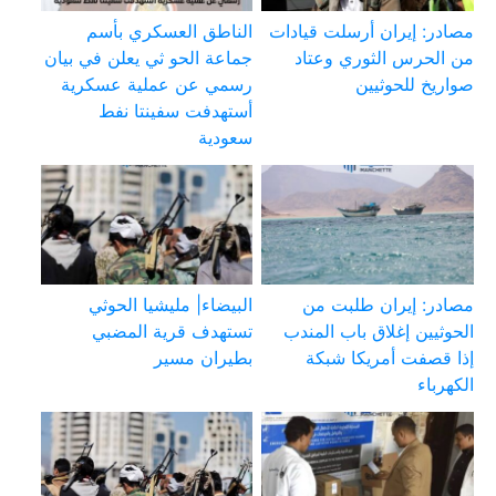
مصادر: إيران أرسلت قيادات
الناطق العسكري بأسم
من الحرس الثوري وعتاد
جماعة الحو ثي يعلن في بيان
صواريخ للحوثيين
رسمي عن عملية عسكرية
أستهدفت سفينتا نفط
سعودية
مصادر: إيران طلبت من
البيضاء| مليشيا الحوثي
الحوثيين إغلاق باب المندب
تستهدف قرية المضبي
إذا قصفت أمريكا شبكة
بطيران مسير
الكهرباء