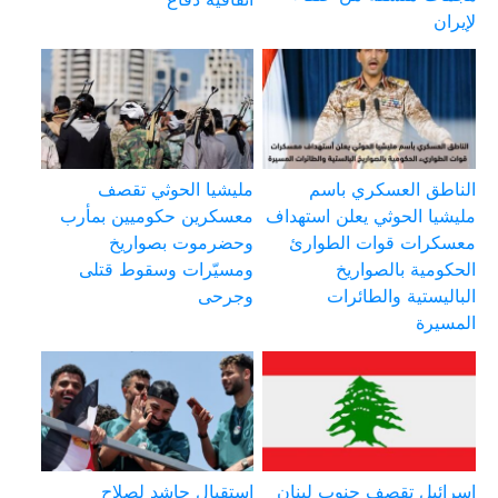
لإيران
الناطق العسكري باسم
مليشيا الحوثي تقصف
مليشيا الحوثي يعلن استهداف
معسكرين حكوميين بمأرب
معسكرات قوات الطوارئ
وحضرموت بصواريخ
الحكومية بالصواريخ
ومسيّرات وسقوط قتلى
الباليستية والطائرات
وجرحى
المسيرة
إسرائيل تقصف جنوب لبنان
استقبال حاشد لصلاح