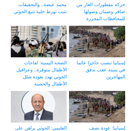
حركة مقطورات الغاز من
محمد عيضة.. والتحقيقات
صافر وضمان وصولها
تثبت تورط خلية تتبع الحوثي
للمحافظات المحررة
إسبانيا تنصب حاجزا عائما
الصحة اليمنية: لقاحات
في سبتة عقب تدفق
الأطفال متوفرة.. وعراقيل
المهاجرين
الحوثي تهدد بعودة شلل
الأطفال والحصبة
إسبانيا: عودة نصف
العليمي: الحوثي يراهن على