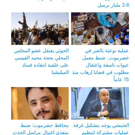
2.6 مليار برميل
عملية نوعية بالعبر في
الحوثي يعتقل عضو المجلس
حضرموت.. ضبط معمل
المحلي بحجة محمد القيسي
عبوات ناسفة واعتقال
على خلفية انتقاده فساد
مطلوب في قضايا إرهاب منذ
الميليشيا
15 عاماً
الخنبشي يوجه بتشكيل غرفة
محافظ حضرموت: ضبط
عمليات مشتركة لتنظيم
منفذي اغتيال مراسل الحدث