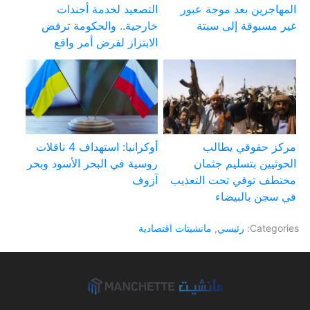
المهاجرين بعد موجة عبور
التصعيد لخدمة أجندات
غير مسبوقة إلى سبتة
خارجية.. والحكومة ترفض
الابتزاز لفرض أمر واقع
مركز حقوقي يطالب
أوكرانيا: استهداف 4 ناقلات
الحوثيين بتسليم جثمان
روسية في البحر الأسود وبحر
مختطف توفي تحت التعذيب
آزوف
في سجن بالبيضاء
Categories:
رئيسي
,
مانشيتات اقتصادية