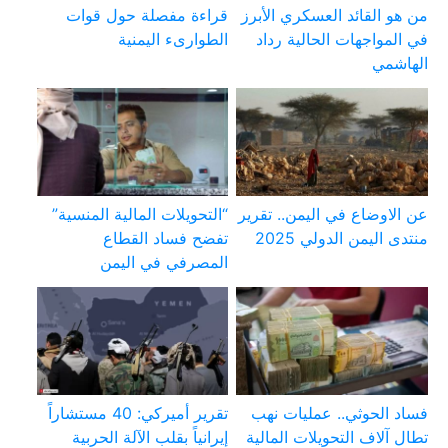
من هو القائد العسكري الأبرز
قراءة مفصلة حول قوات
في المواجهات الحالية رداد
الطوارىء اليمنية
الهاشمي
عن الاوضاع في اليمن.. تقرير
“التحويلات المالية المنسية”
منتدى اليمن الدولي 2025
تفضح فساد القطاع
المصرفي في اليمن
فساد الحوثي.. عمليات نهب
تقرير أميركي: 40 مستشاراً
تطال آلاف التحويلات المالية
إيرانياً بقلب الآلة الحربية