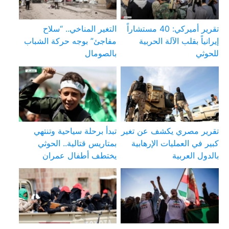
تقرير أميركي: 40 مستشاراً
التغير المناخي.. “سلاح
إيرانياً بقلب الآلة الحربية
مفاجئ” بوجه حركة الشباب
للحوثي
بالصومال
تقرير مصري يكشف عن تغير
تبدأ برحلة سياحية وتنتهي
كبير في العمليات الإرهابية
بمتاريس قتالية.. الحوثي
بالدول العربية
يختطف أطفال عمران