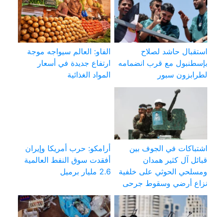
استقبال حاشد لصلاح
الفاو: العالم سيواجه موجة
بإسطنبول مع قرب انضمامه
ارتفاع جديدة في أسعار
لطرابزون سبور
المواد الغذائية
اشتباكات في الجوف بين
أرامكو: حرب أمريكا وإيران
قبائل آل كثير همدان
أفقدت سوق النفط العالمية
ومسلحي الحوثي على خلفية
2.6 مليار برميل
نزاع أرضي وسقوط جرحى