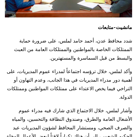
مانشيت-متابعات
شدد محافظ عدن، أحمد حامد لملس، على ضرورة حماية
الممتلكات الخاصة بالمواطنين والممتلكات العامة من العبث
والبسط من قبل السماسرة والمستهترين.
وأكد لملس، خلال ترؤسه اجتماعاً لمدراء عموم المديريات، على
أهمية دور مدراء المديريات في هذا الجانب، وعدم التهاون أو
التراخي فيما يخص الاعتداء على ممتلكات المواطنين وممتلكات
الدولة.
وأشار لملس، خلال الاجتماع الذي شارك فيه مدراء عموم
الأشغال العامة والطرق، وصندوق النظافة والتحسين، والمياه
والصرف الصحي، ومستشار المحافظ لشؤون المديريات عبد
الحكيم الشعيبي، إلى أن هناك تكراراً لافتاً لبعض الأعمال المخلة