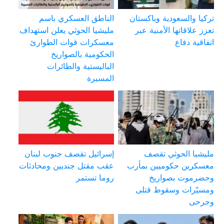
تركيا والسعودية وباكستان
الناطق العسكري باسم
تعزز علاقاتها الأمنية عبر
مليشيا الحوثي يعلن استهداف
اتفاقية دفاع
معسكرات قوات الطوارئ
الحكومية بالصواريخ
الباليستية والطائرات
المسيرة
مليشيا الحوثي تقصف
إسرائيل تقصف جنوب لبنان
معسكرين حكوميين بمأرب
عقب مقتل جنديين ومحادثات
وحضرموت بصواريخ
روما تستمر
ومسيّرات وسقوط قتلى
وجرحى