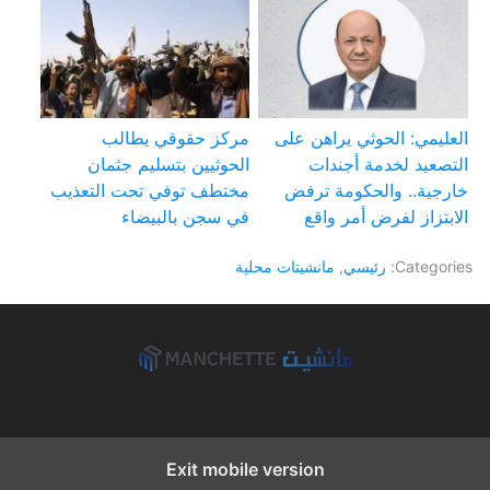
العليمي: الحوثي يراهن على
مركز حقوقي يطالب
التصعيد لخدمة أجندات
الحوثيين بتسليم جثمان
خارجية.. والحكومة ترفض
مختطف توفي تحت التعذيب
الابتزاز لفرض أمر واقع
في سجن بالبيضاء
Categories:
رئيسي
,
مانشيتات محلية
Exit mobile version