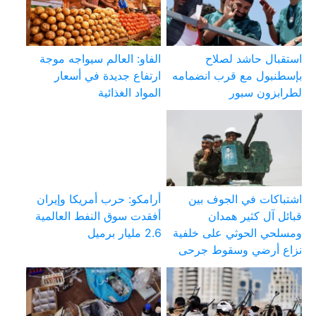
استقبال حاشد لصلاح
الفاو: العالم سيواجه موجة
بإسطنبول مع قرب انضمامه
ارتفاع جديدة في أسعار
لطرابزون سبور
المواد الغذائية
اشتباكات في الجوف بين
أرامكو: حرب أمريكا وإيران
قبائل آل كثير همدان
أفقدت سوق النفط العالمية
ومسلحي الحوثي على خلفية
2.6 مليار برميل
نزاع أرضي وسقوط جرحى