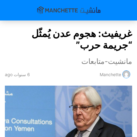
غريفيث: هجوم عدن يُمثّل
“جريمة حرب”
مانشيت-متابعات
Manchette
6 سنوات ago