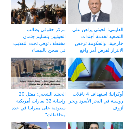
العليمي: الحوثي يراهن على
مركز حقوقي يطالب
التصعيد لخدمة أجندات
الحوثيين بتسليم جثمان
خارجية.. والحكومة ترفض
مختطف توفي تحت التعذيب
الابتزاز لفرض أمر واقع
في سجن بالبيضاء
أوكرانيا: استهداف 4 ناقلات
الحشد الشعبي: مقتل 20
روسية في البحر الأسود وبحر
وإصابة 32 بغارات أمريكية
آزوف
سعودية على مقراتنا في عدة
محافظات”