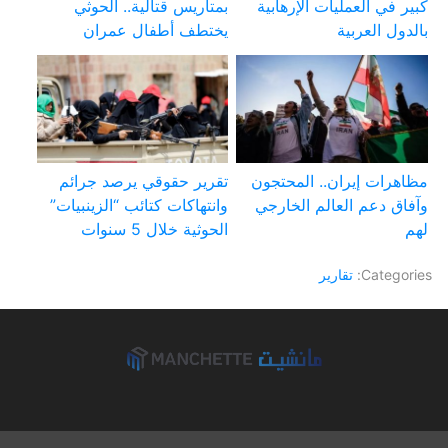
كبير في العمليات الإرهابية
بمتاريس قتالية.. الحوثي
بالدول العربية
يختطف أطفال عمران
مظاهرات إيران.. المحتجون
تقرير حقوقي يرصد جرائم
وآفاق دعم العالم الخارجي
وانتهاكات كتائب “الزينبيات”
لهم
الحوثية خلال 5 سنوات
Categories:
تقارير