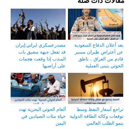
مقالات ذات صلة
بعد أعلان الدفاع السعودية
مصدرعسكري ايراني:إيران
عن أعتراض طيران مسير
قد تفعل جبهة مضيق باب
قادم من العراق .. ناطق
المندب إذا وقعت هجمات
الحوثي يتبنى العملية
على أراضيها
تراجع أسعار النفط وسط
ألغام الحوثي البحرية تهدد
توقعات وكالة الطاقة الدولية
حياة مئات الصيادين في
بنمو الطلب العالمي
اليمن