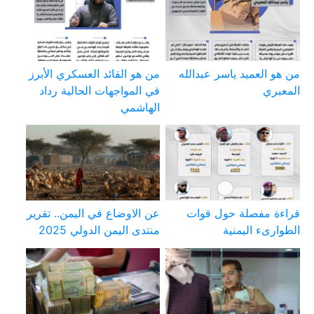
من هو العميد ياسر عبدالله
من هو القائد العسكري الأبرز
المعبري
في المواجهات الحالية رداد
الهاشمي
قراءة مفصلة حول قوات
عن الاوضاع في اليمن.. تقرير
الطوارىء اليمنية
منتدى اليمن الدولي 2025