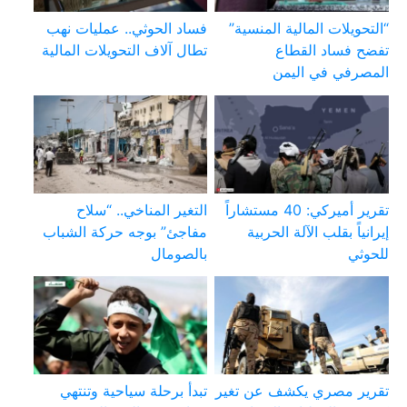
“التحويلات المالية المنسية”
فساد الحوثي.. عمليات نهب
تفضح فساد القطاع
تطال آلاف التحويلات المالية
المصرفي في اليمن
تقرير أميركي: 40 مستشاراً
التغير المناخي.. “سلاح
إيرانياً بقلب الآلة الحربية
مفاجئ” بوجه حركة الشباب
للحوثي
بالصومال
تقرير مصري يكشف عن تغير
تبدأ برحلة سياحية وتنتهي