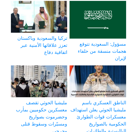
تركيا والسعودية وباكستان
مسؤول: السعودية تتوقع
تعزز علاقاتها الأمنية عبر
هجمات منسقة من حلفاء
اتفاقية دفاع
لإيران
الناطق العسكري باسم
مليشيا الحوثي تقصف
مليشيا الحوثي يعلن استهداف
معسكرين حكوميين بمأرب
معسكرات قوات الطوارئ
وحضرموت بصواريخ
الحكومية بالصواريخ
ومسيّرات وسقوط قتلى
الباليستية والطائرات
وجرحى