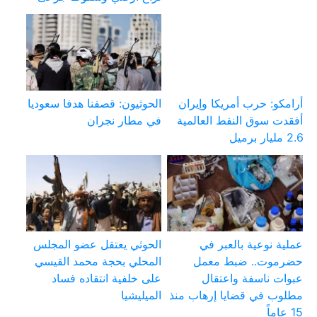
أرامكو: حرب أمريكا وإيران
الحوثيون: قصفنا هدفا سعوديا
أفقدت سوق النفط العالمية
في مطار نجران
2.6 مليار برميل
عملية نوعية بالعبر في
الحوثي يعتقل عضو المجلس
حضرموت.. ضبط معمل
المحلي بحجة محمد القيسي
عبوات ناسفة واعتقال
على خلفية انتقاده فساد
مطلوب في قضايا إرهاب منذ
الميليشيا
15 عاماً