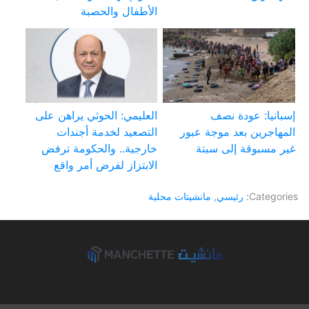
الأطفال والحصبة
إسبانيا: عودة نصف
العليمي: الحوثي يراهن على
المهاجرين بعد موجة عبور
التصعيد لخدمة أجندات
غير مسبوقة إلى سبتة
خارجية.. والحكومة ترفض
الابتزاز لفرض أمر واقع
Categories:
رئيسي
,
مانشيتات محلية