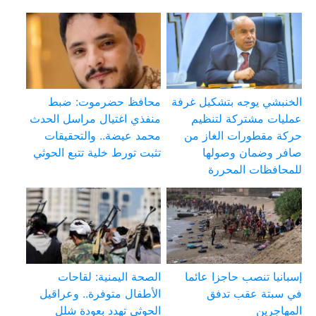
الخنبشي يوجه بتشكيل غرفة
محافظ حضرموت: ضبط
عمليات مشتركة لتنظيم
منفذي اغتيال مراسل الحدث
حركة مقطورات الغاز من
محمد عيضة.. والتحقيقات
صافر وضمان وصولها
تثبت تورط خلية تتبع الحوثي
للمحافظات المحررة
إسبانيا تنصب حاجزا عائما
الصحة اليمنية: لقاحات
في سبتة عقب تدفق
الأطفال متوفرة.. وعراقيل
المهاجرين
الحوثي تهدد بعودة شلل