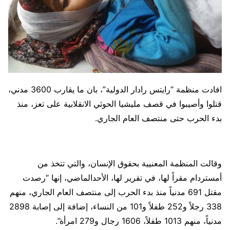
افادت منظمة “رايتس رادار الدولية”، بان ما يقارب 3600 مدني،
قتلوا وأصيبوا في قصف مليشيا الحوثي الانقلابية على تعز، منذ
بدء الحرب حتى منتصف العام الجاري.
وقالت المنظمة المعنيية بحقوق الإنسان، والتي تتخذ من
أمستردام مقراً لها، في تقرير لها، الأحدالماضي، إنها “رصدت
مقتل 691 مدنياً منذ بدء الحرب إلى منتصف العام الجاري، منهم
338 رجلاً و252 طفلاً و101 من النساء، إضافة إلى إصابة 2898
مدنياً، منهم 1013 طفلاً، 1606 رجال و279 امرأة”.