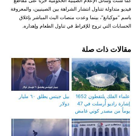
كما شنت وسائل الإعلام الصينية الحكومية حربا على مقاطع
فيديو متداولة تتناول انتشار الشراهة بين الصينيين، والمعروفة
باسم “موكبانغ”، بينما وعدت منصات البث المباشر بإغلاق
الحسابات التي تروج للإفراط في تناول الطعام وإهداره.
مقالات ذات صلة
علماء الفلك يلتقطون 1652
بيل جيتس يطلق ٦٠ مليار
إشارة راديو أُرسلت في 47
دولار
يوماً من مصدر كوني غامض