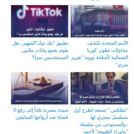
الأمم المتحدة تكشف
تطبيق “تيك توك”الشهير ..هل
محاولات تطوير كوريا
يقوم بجمع بيانات ملايين
الشمالية لأسلحة نووية “تقرير
المستخدمين سرا؟
سري”
“نتفلكس ” تستعد لطرح أول
سيدة مصرية تلجأ إلى رفع 3
مسلسل مصري لها
قضايا ضد أزواجها السابقين
..والمستوحى من سلسلة
“ماوراء الطبيعة” لأحمد