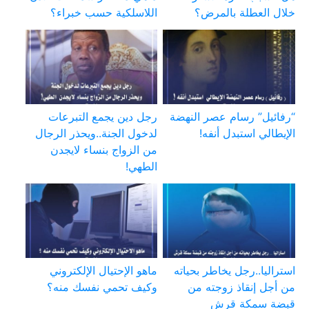
خلال العطلة بالمرض؟
اللاسلكية حسب خبراء؟
“رفائيل” رسام عصر النهضة
رجل دين يجمع التبرعات
الإيطالي استبدل أنفه!
لدخول الجنة..ويحذر الرجال
من الزواج بنساء لايجدن
الطهي!
استراليا..رجل يخاطر بحياته
ماهو الإحتيال الإلكتروني
من أجل إنقاذ زوجته من
وكيف تحمي نفسك منه؟
قبضة سمكة قرش