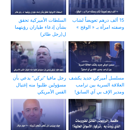
15 ألف درهم تعويضاً لشاب
السلطات الأميركية تحقق
وصفته امرأة بـ « الوقح »
بشأن إدعاء طياران رؤيتهما
ل(رجل طائر)
مسلسل أميركي جديد يكشف
رجل مافيا “تركي” يدعي بأن
العلاقة السرية بين ترامب
مسؤولين طلبوا منه إغتيال
ومدير الإف بي آي السابق!
القس الأمريكي