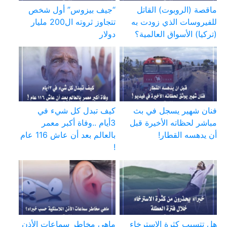
ماقصة (الروبوت) القاتل
“جيف بيزوس” أول شخص
للفيروسات الذي زودت به
تتجاوز ثروته ال200 مليار
(تركيا) الأسواق العالمية؟
دولار
فنان شهير يسجل في بث
كيف تبدل كل شيء في
مباشر لحظاته الأخيرة قبل
3أيام ..وفاة أكبر معمر
أن يدهسه القطار!
بالعالم بعد أن عاش 116 عام
!
هل تتسبب كثرة الاسترخاء
ماهي مخاطر سماعات الأذن