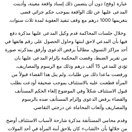
عبارة (وقح) دون أن يتضمن ذلك إسناد واقعة معينة، وأدينت
المدعى عليها عن تلك الواقعة بموجب حكم جزائي قضى
بتغريمها 1000 درهم مع وقف تنفيذ العقوبة لمدة ثلاث سنوات.
وخلال جلسات المحاكمة قدم وكيل المدعى عليها مذكرة دفع
فيها بأن المدعي لاحق ابنتها وحاول الحصول على رقم هاتفها في
أحد مراكز التسوق، مطالباً برفض الدعوى وأرفق بمذكرته صورة
من تقرير الضبط، وقضت المحكمة بإلزام المدعى عليها بان
تؤدي للمدعي 15 ألف درهم وذلك مع الرسوم والمصاريف،
ورفضت ماعدا ذلك من طلبات. ولم ينل هذا القضاء قبولاً من
المرأة فطعنت عليه بالاستئناف بموجب صحيفة أودعت بطلب
قبول الاستئناف شكلاً وفي الموضوع إلغاء الحكم المستأنف
والقضاء برفض الدعوى وإلزام المستأنف ضده بالرسوم
والمصاريف وأتعاب المحاماة عن درجتي التقاضي.
وقدم محامي المستأنفة مذكرة شارحة لأسباب الاستئناف أوضح
من خلالها بأن «الشاب» كان يلاحق أبنة المرأة في أحد المولات