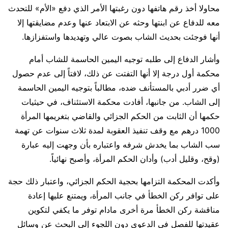
محاولا أخذ رقم هاتفها دون رغبتها الأمر الذي دفع «الأم» للتحدث
معه للدفاع عن ابنتها وحثه عن الابتعاد عنها وعدم مضايقتها إلا
أنها فوجئت بحديث الشاب بصوت عالي وتهديدها واستفزازها.
وأشار الدفاع إلى طلبه توجيه اليمين الحاسمة للشاب أمام
محكمة أول درجة إلا أنها التفتت عن ذلك، لافتاً إلى عدم حصول
أي ضرر أدبي بالمستأنف ضده، مطالباً بتوجيه اليمين الحاسمة
إلى الشاب. من جانبها، أفادت محكمة الاستئناف، في حيثيات
حكمها أن الثابت من الحكم الجزائي والقاضي بتغريمها المرأة
1000 درهم مع وقف تنفيذ العقوبة لمدة ثلاث سنوات عن تهمة
سب الشاب بما يخدش شرفه واعتباره بأن وجهت إليه عبارة
(وقح، وقليل أدب) وأدان الحكم المرأة، وأصبح نهائياً.
وأكدت المحكمة التزامها بحجية الحكم الجزائي، واعتبار ذلك حجة
على توافر ركن الخطأ في جانب المرأة، ويمتنع عليها إعادة
مناقشة ركن الخطأ مرة أخرى مادام توفر ما يكفي لتكوين
عقيدتها للفصل في الدعوى دون اللجوء إلى البحث عن وسائل