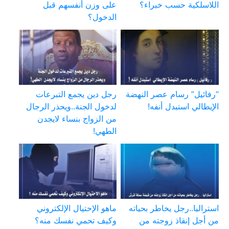
اللاسلكية حسب خبراء؟
على وزن أنفسهم قبل
الدخول؟
“رفائيل” رسام عصر النهضة
رجل دين يجمع التبرعات
الإيطالي استبدل أنفه!
لدخول الجنة..ويحذر الرجال
من الزواج بنساء لايجدن
الطهي!
استراليا..رجل يخاطر بحياته
ماهو الإحتيال الإلكتروني
من أجل إنقاذ زوجته من
وكيف تحمي نفسك منه؟