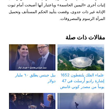
إثبات أخرى «اليمين الحاسمة» وباعتبار أنها أصبحت أمام ثبوت
الإدانة غير ذات جدوى، وقضت بتأييد الحكم المستأنف وتحميل
المرأة الرسوم والمصروفات.
مقالات ذات صلة
علماء الفلك يلتقطون 1652
بيل جيتس يطلق ٦٠ مليار
إشارة راديو أُرسلت في 47
دولار
يوماً من مصدر كوني غامض