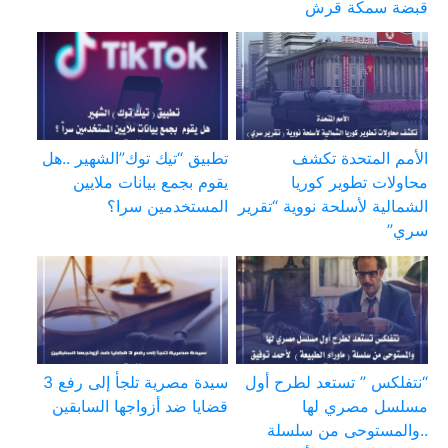
قبضة سمكة قرش
الأمم المتحدة تكشف
تطبيق “تيك توك”الشهير ..هل
محاولات تطوير كوريا
يقوم بجمع بيانات ملايين
الشمالية لأسلحة نووية “تقرير
المستخدمين سرا؟
سري”
“نتفلكس ” تستعد لطرح أول
سيدة مصرية تلجأ إلى رفع 3
مسلسل مصري لها
قضايا ضد أزواجها السابقين
..والمستوحى من سلسلة