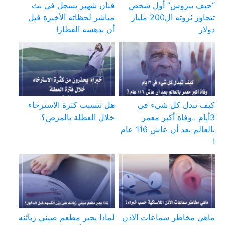
“جيف بيزوس” أول شخص
فنان شهير يسجل في بث
تتجاوز ثروته ال200 مليار
مباشر لحظاته الأخيرة قبل
دولار
أن يدهسه القطار!
كيف تبدل كل شيء في
هل تتسبب كثرة الاسترخاء
3أيام ..وفاة أكبر معمر
خلال العطلة بالمرض؟
بالعالم بعد أن عاش 116 عام
!
ماهي مخاطر سماعات الأذن
لماذا يجبر مطعم صيني زبائنه