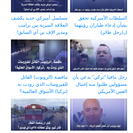
السلطات الأميركية تحقق
مسلسل أميركي جديد يكشف
بشأن إدعاء طياران رؤيتهما
العلاقة السرية بين ترامب
ل(رجل طائر)
ومدير الإف بي آي السابق!
رجل مافيا “تركي” يدعي بأن
ماقصة (الروبوت) القاتل
مسؤولين طلبوا منه إغتيال
للفيروسات الذي زودت به
القس الأمريكي
(تركيا) الأسواق العالمية؟